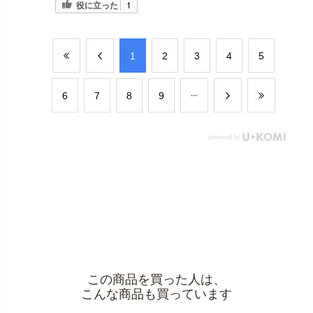
役に立った
1
​1
​2
​3
​4
​5
​6
​7
​8
​9
この商品を買った人は、
こんな商品も買っています