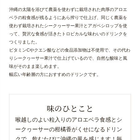
沖縄の太陽を浴びて農薬を使わずに栽培された肉厚のアロエ
ベラの粒食感が残るようにあら搾りで仕上げ、同じく農薬を
使わず栽培されたシークヮーサー果汁とアガベシロップを使
って、贅沢な食感が活きたトロピカルな味わいのドリンクを
つくりました。
ビタミンCやクエン酸などの食品添加物は不使用で、その代わ
りシークヮーサー果汁で仕上げているので、自然な酸味と風
味がそのまま楽しめます。
幅広い年齢層の方におすすめのドリンクです。
味のひとこと
喉越しのよい粒入りのアロエベラ食感とシ
ークヮーサーの柑橘香がくせになるドリン
クで、飲むたびに沖縄の風を感じます！毎