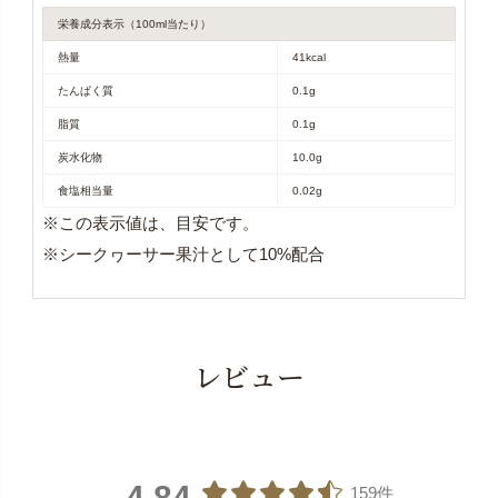
栄養成分表示（100ml当たり）
熱量
41kcal
たんぱく質
0.1g
脂質
0.1g
炭水化物
10.0g
食塩相当量
0.02g
※この表示値は、目安です。
※シークヮーサー果汁として10%配合
レビュー
4.84
159件