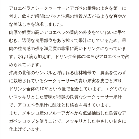
アロエベラとシークヮーサーとアガベの相性のよさを第一に
考え、飲んだ瞬間にパッと沖縄の情景が広がるような爽やか
な美味しさを追求しました。
肉厚で鮮度の高いアロエベラの葉肉の外皮をていねいに手で
むき、透明な食用部位をあら搾りで果汁にしているため、果
肉の粒食感の残る満足度の非常に高いドリンクになっていま
す。水は1滴も加えず、ドリンク全体の80％がアロエベラで占
められています。
沖縄の北部のヤンバルと呼ばれる山林地帯で、農薬を使わず
に栽培されているシークヮーサーの青い果実を皮ごと搾り、
ドリンク全体の10％という量で配合しています。エグミのな
いスッキリとした苦味が特徴の良質なシークヮーサー果汁
で、アロエベラ果汁に酸味と柑橘香を与えています。
また、メキシコ産のブルーアガベから低温抽出した良質なア
ガベシロップを使うことで、スッキリとしたやさしい甘さに
仕上げています。