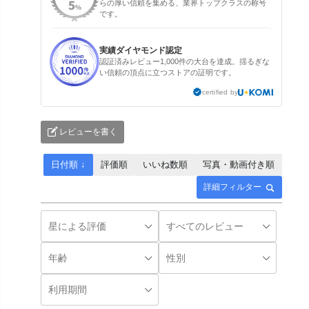
らの厚い信頼を集める、業界トップクラスの称号
です。
実績ダイヤモンド認定
認証済みレビュー1,000件の大台を達成。揺るぎな
い信頼の頂点に立つストアの証明です。
certified by
レビューを書く
日付順 ↓
評価順
いいね数順
写真・動画付き順
詳細フィルター