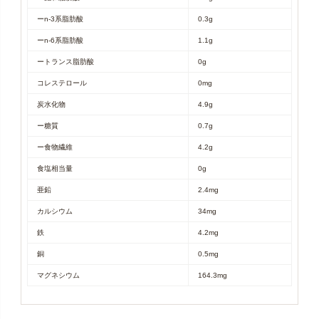
ーn-3系脂肪酸
0.3g
ーn-6系脂肪酸
1.1g
ートランス脂肪酸
0g
コレステロール
0mg
炭水化物
4.9g
ー糖質
0.7g
ー食物繊維
4.2g
食塩相当量
0g
亜鉛
2.4mg
カルシウム
34mg
鉄
4.2mg
銅
0.5mg
マグネシウム
164.3mg