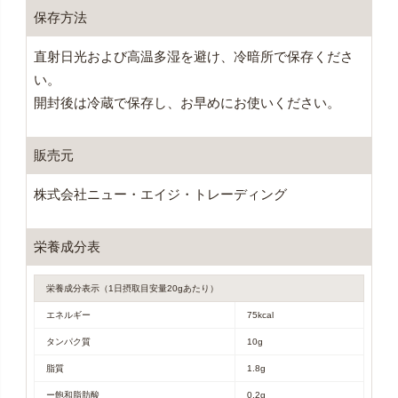
保存方法
直射日光および高温多湿を避け、冷暗所で保存くださ
い。
開封後は冷蔵で保存し、お早めにお使いください。
販売元
株式会社ニュー・エイジ・トレーディング
栄養成分表
栄養成分表示（1日摂取目安量20gあたり）
エネルギー
75kcal
タンパク質
10g
脂質
1.8g
ー飽和脂肪酸
0.2g