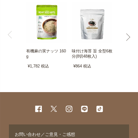
有機麻の実ナッツ 160
味付け海苔 旨 全型6枚
古式圧搾 な
g
分(8切48枚入)
5g
¥1,782
税込
¥864
税込
¥1,998
税
お問い合わせ／ご意見・ご感想