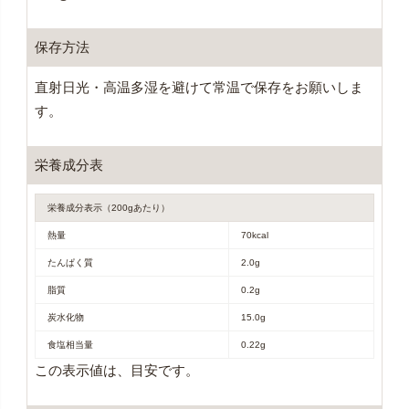
保存方法
直射日光・高温多湿を避けて常温で保存をお願いしま
す。
栄養成分表
栄養成分表示（200gあたり）
熱量
70kcal
たんぱく質
2.0g
脂質
0.2g
炭水化物
15.0g
食塩相当量
0.22g
この表示値は、目安です。