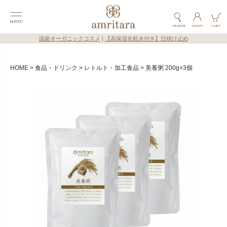
国産オーガニックコスメ
|
【高保湿化粧水付き】日焼け止め
HOME
食品・ドリンク
レトルト・加工食品
美養粥 200g×3個