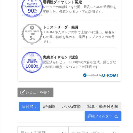
透明性ダイヤモンド認定
レビューの9割以上を公開。最高レベルの透明性を
実現した、模範となるストアの証明です。
トラストリーダー銀賞
U-KOMI導入ストアの中で上位5%に選出。顧客か
らの厚い信頼を集める、業界トップクラスの称号
です。
実績ダイヤモンド認定
認証済みレビュー1,000件の大台を達成。揺るぎな
い信頼の頂点に立つストアの証明です。
certified by
レビューを書く
日付順 ↓
評価順
いいね数順
写真・動画付き順
詳細フィルター