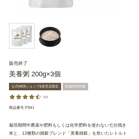
販売終了
美養粥 200g×3個
公式WEBショップ&直営店限定
軽減税率対象
6件
商品番号
f7941
栽培期間中農薬や肥料もしくは化学肥料を使わない七分搗き
米と、12種類の雑穀ブレンド「美養雑穀」を炊いたレトルト