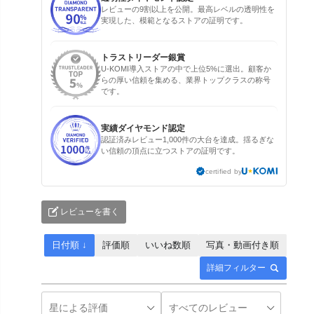
レビューの9割以上を公開。最高レベルの透明性を
実現した、模範となるストアの証明です。
トラストリーダー銀賞
U-KOMI導入ストアの中で上位5%に選出。顧客か
らの厚い信頼を集める、業界トップクラスの称号
です。
実績ダイヤモンド認定
認証済みレビュー1,000件の大台を達成。揺るぎな
い信頼の頂点に立つストアの証明です。
certified by
レビューを書く
日付順 ↓
評価順
いいね数順
写真・動画付き順
詳細フィルター