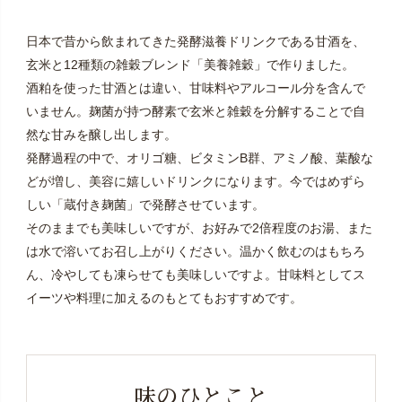
日本で昔から飲まれてきた発酵滋養ドリンクである甘酒を、
玄米と12種類の雑穀ブレンド「美養雑穀」で作りました。
酒粕を使った甘酒とは違い、甘味料やアルコール分を含んで
いません。麹菌が持つ酵素で玄米と雑穀を分解することで自
然な甘みを醸し出します。
発酵過程の中で、オリゴ糖、ビタミンB群、アミノ酸、葉酸な
どが増し、美容に嬉しいドリンクになります。今ではめずら
しい「蔵付き麹菌」で発酵させています。
そのままでも美味しいですが、お好みで2倍程度のお湯、また
は水で溶いてお召し上がりください。温かく飲むのはもちろ
ん、冷やしても凍らせても美味しいですよ。甘味料としてス
イーツや料理に加えるのもとてもおすすめです。
味のひとこと