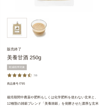
販売終了
美養甘酒 250g
軽減税率対象
7件
商品番号
f795
栽培期間中農薬や肥料もしくは化学肥料を使わない玄米と、
12種類の雑穀ブレンド「美養雑穀」を発酵させた濃厚な玄米