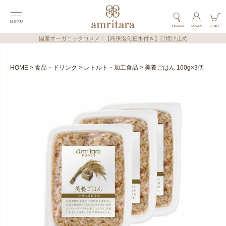
国産オーガニックコスメ
|
【高保湿化粧水付き】日焼け止め
HOME
食品・ドリンク
レトルト・加工食品
美養ごはん 160g×3個