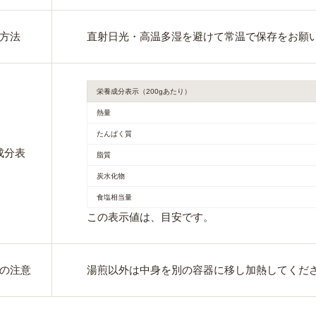
方法
直射日光・高温多湿を避けて常温で保存をお願
栄養成分表示（200gあたり）
熱量
たんぱく質
成分表
脂質
炭水化物
食塩相当量
この表示値は、目安です。
の注意
湯煎以外は中身を別の容器に移し加熱してくだ