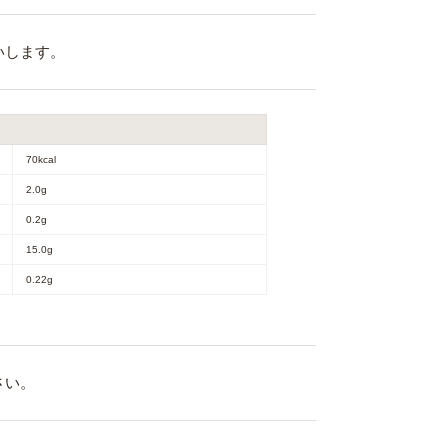
いします。
70kcal
2.0g
0.2g
15.0g
0.22g
さい。