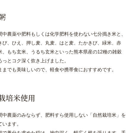
粥
間中農薬や肥料もしくは化学肥料を使わない七分搗き米と、
きび、ひえ、押し麦、丸麦、はと麦、たかきび、緑米、赤
米、もち玄米、うるち玄米といった熊本県産の12種の雑穀
ろっとコク深く炊き上げました。
ままでも美味しいので、軽食や携帯食におすすめです。
栽培米使用
間中農薬のみならず、肥料すら使用しない「自然栽培米」を
ています。
程で養分を求めた稲は、地中深く、幅広く根を張ります。手