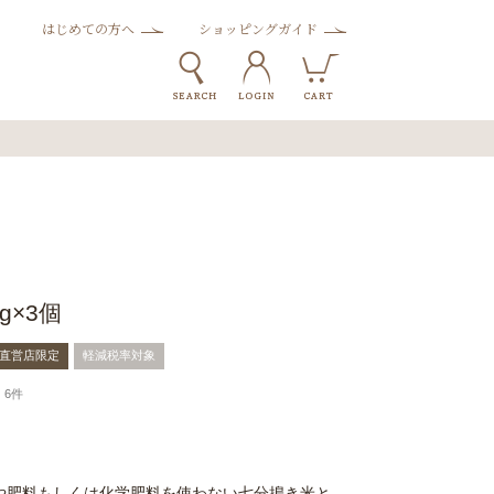
はじめての方へ
ショッピングガイド
g×3個
&直営店限定
軽減税率対象
6件
や肥料もしくは化学肥料を使わない七分搗き米と、