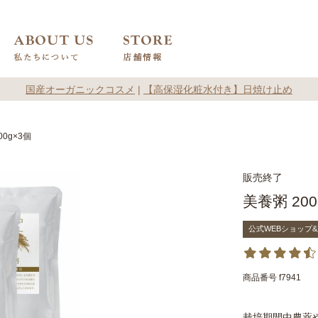
国産オーガニックコスメ
|
【高保湿化粧水付き】日焼け止め
00g×3個
販売終了
美養粥 200
公式WEBショップ
商品番号
f7941
栽培期間中農薬