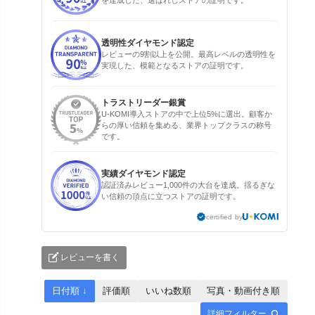
を達成した、選ばれしストアの証明です。
透明性ダイヤモンド認定
レビューの9割以上を公開。最高レベルの透明性を
実現した、模範となるストアの証明です。
トラストリーダー銀賞
U-KOMI導入ストアの中で上位5%に選出。顧客か
らの厚い信頼を集める、業界トップクラスの称号
です。
実績ダイヤモンド認定
認証済みレビュー1,000件の大台を達成。揺るぎな
い信頼の頂点に立つストアの証明です。
certified by
レビューを書く
日付順 ↓
評価順
いいね数順
写真・動画付き順
詳細フィルター