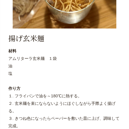
揚げ玄米麺
材料
アムリターラ玄米麺 １袋
油
塩
作り方
１. フライパンで油を～180℃に熱する。
２. 玄米麺を束にならないようにほぐしながら手際よく揚げ
る。
３. きつね色になったらペーパーを敷いた皿に上げ、調味して
完成。