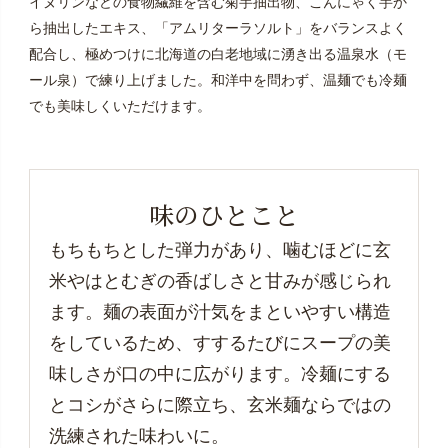
イヌリンなどの食物繊維を含む菊芋抽出物、こんにゃく芋か
ら抽出したエキス、「アムリターラソルト」をバランスよく
配合し、極めつけに北海道の白老地域に湧き出る温泉水（モ
ール泉）で練り上げました。和洋中を問わず、温麺でも冷麺
でも美味しくいただけます。
味のひとこと
もちもちとした弾力があり、噛むほどに玄
米やはとむぎの香ばしさと甘みが感じられ
ます。麺の表面が汁気をまといやすい構造
をしているため、すするたびにスープの美
味しさが口の中に広がります。冷麺にする
とコシがさらに際立ち、
玄米麺ならではの
洗練された味わいに。