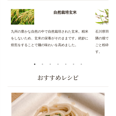
自然栽培玄米
九州の豊かな自然の中で自然栽培された玄米。精米
石川県羽咋市
をしないため、玄米の栄養がそのままです。絶妙に
隣の畑で自然
焙煎をすることで麺の味わいを高めました。
ごと粉砕。麺
す。
おすすめレシピ