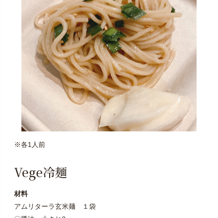
※各1人前
Vege冷麺
材料
アムリターラ玄米麺 １袋