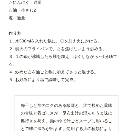
△にんにく 適量
△油 小さじ2
塩 適量
作り方
１. 水500mlを入れた鍋に、〇を加え火にかける。
２. 弱火のフライパンで、△を焦げないよう炒める。
３. １の鍋が沸騰したら麺を加え、ほぐしながら～1分ゆで
る。
４. 炒めた△を油ごと鍋に加えてさっと混ぜる。
５. お好みにより塩で調味して完成。
梅干しと酢のコクのある酸味と、油で炒めた薬味
の甘味と香ばしさが、昆布出汁の澄んだうま味に
奥行きを与え、麺のゆで汁ごとスープに用いるこ
とで味に深みが出ます。使用する油の種類により