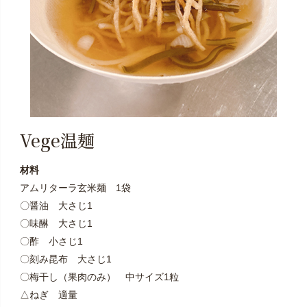
Vege温麺
材料
アムリターラ玄米麺 1袋
〇醤油 大さじ1
〇味醂 大さじ1
〇酢 小さじ1
〇刻み昆布 大さじ1
〇梅干し（果肉のみ） 中サイズ1粒
△ねぎ 適量