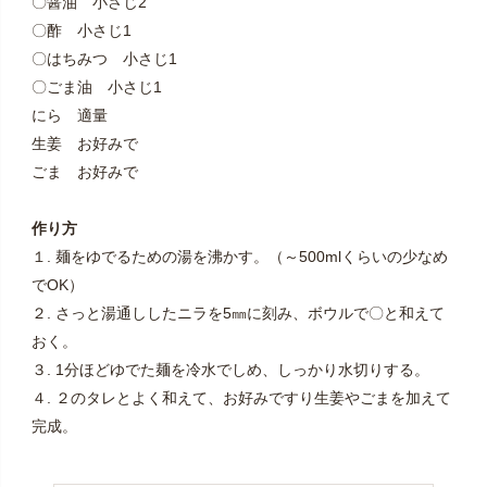
〇醤油 小さじ2
〇酢 小さじ1
〇はちみつ 小さじ1
〇ごま油 小さじ1
にら 適量
生姜 お好みで
ごま お好みで
作り方
１. 麺をゆでるための湯を沸かす。（～500mlくらいの少なめ
でOK）
２. さっと湯通ししたニラを5㎜に刻み、ボウルで〇と和えて
おく。
３. 1分ほどゆでた麺を冷水でしめ、しっかり水切りする。
４. ２のタレとよく和えて、お好みですり生姜やごまを加えて
完成。