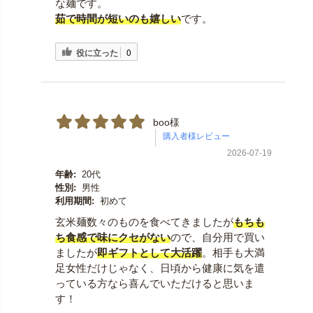
な麺です。
茹で時間が短いのも嬉しい
です。
役に立った
0
boo様
2026-07-19
年齢:
20代
性別:
男性
利用期間:
初めて
玄米麺数々のものを食べてきましたが
もちも
ち食感で味にクセがない
ので、自分用で買い
ましたが
即ギフトとして大活躍
。相手も大満
足女性だけじゃなく、日頃から健康に気を遣
っている方なら喜んでいただけると思いま
す！