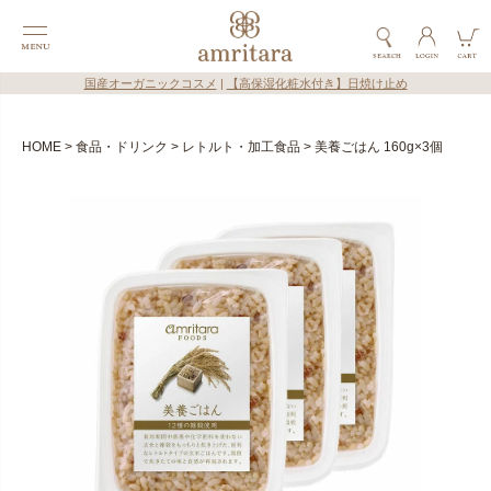
国産オーガニックコスメ
|
【高保湿化粧水付き】日焼け止め
HOME
食品・ドリンク
レトルト・加工食品
美養ごはん 160g×3個