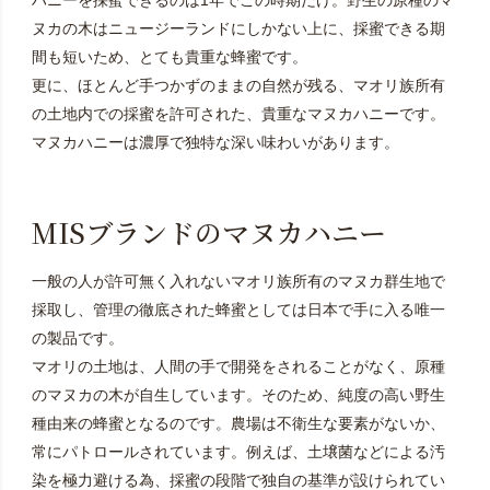
ハニーを採蜜できるのは1年でこの時期だけ。野生の原種のマ
ヌカの木はニュージーランドにしかない上に、採蜜できる期
間も短いため、とても貴重な蜂蜜です。
更に、ほとんど手つかずのままの自然が残る、マオリ族所有
の土地内での採蜜を許可された、貴重なマヌカハニーです。
マヌカハニーは濃厚で独特な深い味わいがあります。
MISブランドのマヌカハニー
一般の人が許可無く入れないマオリ族所有のマヌカ群生地で
採取し、管理の徹底された蜂蜜としては日本で手に入る唯一
の製品です。
マオリの土地は、人間の手で開発をされることがなく、原種
のマヌカの木が自生しています。そのため、純度の高い野生
種由来の蜂蜜となるのです。農場は不衛生な要素がないか、
常にパトロールされています。例えば、土壌菌などによる汚
染を極力避ける為、採蜜の段階で独自の基準が設けられてい