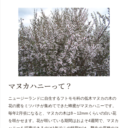
マヌカハニーって？
ニュージーランドに自生するフトモモ科の低木マヌカの木の
花の蜜をミツバチが集めてできた蜂蜜がマヌカハニーです。
毎年2月頃になると、マヌカの木は8～12mmくらいの白い花
を咲かせます。花が咲いている期間はおよそ4週間で、マヌカ