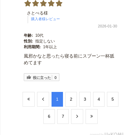
さとべる様
2026-01-30
年齢:
10代
性別:
指定しない
利用期間:
1年以上
風邪かなと思ったら寝る前にスプーン一杯舐
めてます
役に立った
0
​1
​2
​3
​4
​5
​6
​7