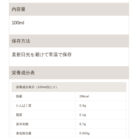
内容量
100ml
保存方法
直射日光を避けて常温で保存
栄養成分表
栄養成分表示（100ml当たり）
熱量
29kcal
たんぱく質
0.3g
脂質
0.1g
炭水化物
6.7g
食塩相当量
0.003g