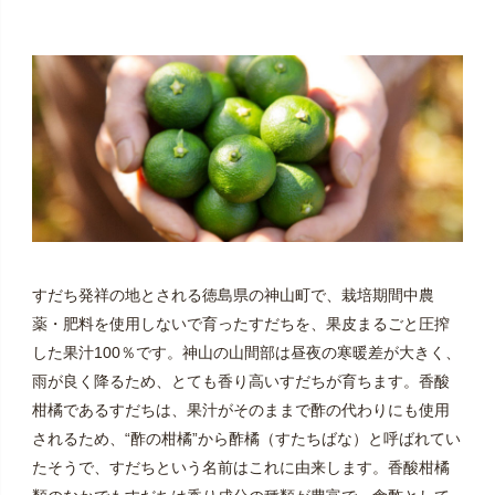
すだち発祥の地とされる徳島県の神山町で、栽培期間中農
薬・肥料を使用しないで育ったすだちを、果皮まるごと圧搾
した果汁100％です。神山の山間部は昼夜の寒暖差が大きく、
雨が良く降るため、とても香り高いすだちが育ちます。香酸
柑橘であるすだちは、果汁がそのままで酢の代わりにも使用
されるため、“酢の柑橘”から酢橘（すたちばな）と呼ばれてい
たそうで、すだちという名前はこれに由来します。香酸柑橘