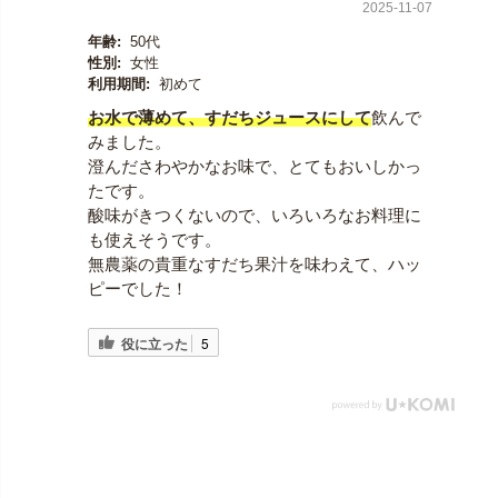
2025-11-07
年齢:
50代
性別:
女性
利用期間:
初めて
お水で薄めて、すだちジュースにして
飲んで
みました。
澄んださわやかなお味で、とてもおいしかっ
たです。
酸味がきつくないので、いろいろなお料理に
も使えそうです。
無農薬の貴重なすだち果汁を味わえて、ハッ
ピーでした！
役に立った
5