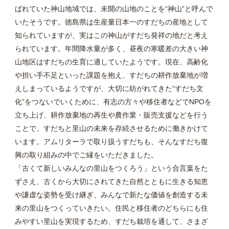
ばれていた神山地域では、未開の山地のことを“神山”と呼んで
いたそうです。徳島県は生産量日本一のすだちの産地として
知られていますが、実はこの神山がすだち発祥の地だと考え
られています。年間降水量が多く、昼夜の寒暖差の大きい神
山地区はすだちの生育に適していたようです。現在、高齢化
や担い手不足といった課題を抱え、すだちの耕作放棄地が増
えしまっているようですが、大切に紡がれてきた“すだち文
化”をつないでいくために、有志の方々や移住者などでNPOを
立ち上げ、耕作放棄地の再生や農作業・販売支援などを行う
ことで、すだちと里山の未来を存続させるために働きかけて
います。アムリターラで取り扱うすだちも、そんなすだち復
興の取り組みの中でご縁をいただきました。
「古くて新しいみんなの里山をつくろう」という合言葉をた
ずさえ、古くから大切にされてきた自然とともに生きる知恵
や謙虚な姿勢を受け継ぎ、みんなで新たな価値を創造する未
来の里山をつくっていきたい。住民と移住者のどちらにも住
みやすい里山を実現するため、すだち栽培を通して、さまざ