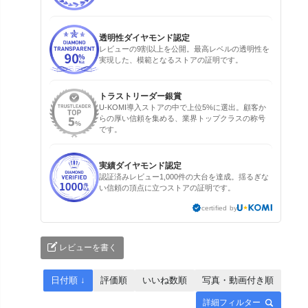
透明性ダイヤモンド認定
レビューの9割以上を公開。最高レベルの透明性を
実現した、模範となるストアの証明です。
トラストリーダー銀賞
U-KOMI導入ストアの中で上位5%に選出。顧客か
らの厚い信頼を集める、業界トップクラスの称号
です。
実績ダイヤモンド認定
認証済みレビュー1,000件の大台を達成。揺るぎな
い信頼の頂点に立つストアの証明です。
certified by
レビューを書く
日付順 ↓
評価順
いいね数順
写真・動画付き順
詳細フィルター