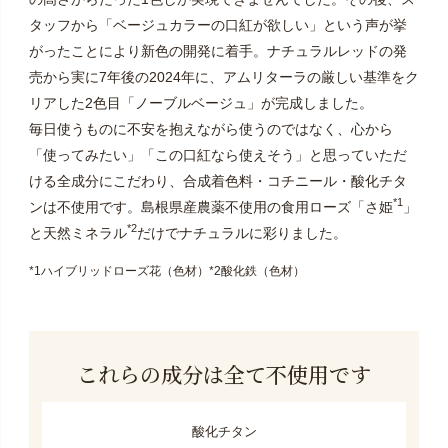
タッフから「ベージュカラーの口紅が欲しい」という声が挙
がったことにより新色の開発に着手。ナチュラルレッドの発
売から実に7年後の2024年に、アムリターラの厳しい基準をク
リアした2色目「ノーブルベージュ」が完成しました。
毎日使うものに不安を抱えながら使うのではなく、心から
「使ってみたい」「この口紅なら使えそう」と思っていただ
ける全成分にこだわり、合成着色料・コチニール・酸化チタ
*1
ンは不使用です。島根県産農薬不使用の食用ローズ「さ姫
」
*2
と天然ミネラル
だけでナチュラルに彩りました。
*1ハイブリッドローズ花（色材）*2酸化鉄（色材）
これらの成分は全て不使用です
酸化チタン