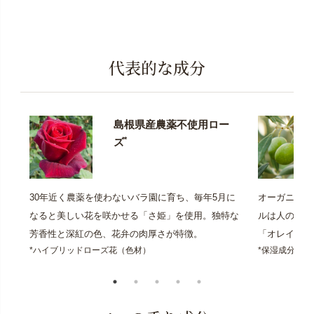
代表的な成分
島根県産農薬不使用ロー
*
ズ
30年近く農薬を使わないバラ園に育ち、毎年5月に
オーガニック
なると美しい花を咲かせる「さ姫」を使用。独特な
ルは人の肌と
芳香性と深紅の色、花弁の肉厚さが特徴。
「オレイン酸
*ハイブリッドローズ花（色材）
*保湿成分