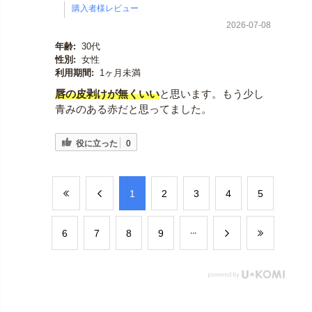
2026-07-08
年齢:
30代
性別:
女性
利用期間:
1ヶ月未満
唇の皮剥けが無くいい
と思います。もう少し
青みのある赤だと思ってました。
役に立った
0
​1
​2
​3
​4
​5
​6
​7
​8
​9