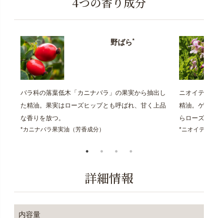
4つの香り成分
*
野ばら
バラ科の落葉低木「カニナバラ」の果実から抽出し
ニオイテンジ
た精油。果実はローズヒップとも呼ばれ、甘く上品
精油。ゲラニ
な香りを放つ。
らローズを思
*カニナバラ果実油（芳香成分）
*ニオイテン
詳細情報
内容量