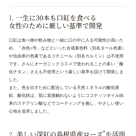
1.
一生に30本も口紅を食べる
女性のために厳しい基準で開発
口紅は食べ物や飲み物と一緒に口の中に入る可能性が高いた
め、「赤色○号」などといった合成着色料（別名タール色素）
や虫由来の色素であるコチニール（別名カルミン）は不使用
です。さらにオーガニックコスメで使われることの多い「酸
化チタン」さえも不使用という厳しい基準を設けて開発しま
した。
また、色を出すために配合している天然ミネラルの酸化亜
鉛、酸化鉄は、肌に直接触れないようにココナッツオイル由
来のステアリン酸などでコーティングを施し、やさしい使い
心地を追求しました。
*
2.
美しい深紅の島根県産ローズ
を活用