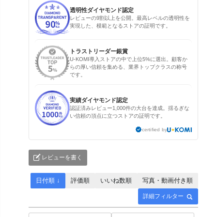
透明性ダイヤモンド認定
レビューの9割以上を公開。最高レベルの透明性を
実現した、模範となるストアの証明です。
トラストリーダー銀賞
U-KOMI導入ストアの中で上位5%に選出。顧客か
らの厚い信頼を集める、業界トップクラスの称号
です。
実績ダイヤモンド認定
認証済みレビュー1,000件の大台を達成。揺るぎな
い信頼の頂点に立つストアの証明です。
certified by
レビューを書く
日付順 ↓
評価順
いいね数順
写真・動画付き順
詳細フィルター