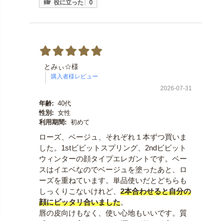
役に立った
0
とみぃ☆様
2026-07-31
年齢:
40代
性別:
女性
利用期間:
初めて
ローズ、ベージュ、それぞれ１本ずつ買いま
した。1stビビットスプリング、2ndビビット
ウィンターの顔タイプエレガントです。ベー
スはイエベなのでベージュを塗ったあと、ロ
ーズを重ねています。単品使いだとどちらも
しっくりこないけれど、
2本合わせると自分の
顔にピッタリ合いました
。
唇の皮向けもなく、使い心地もいいです。質