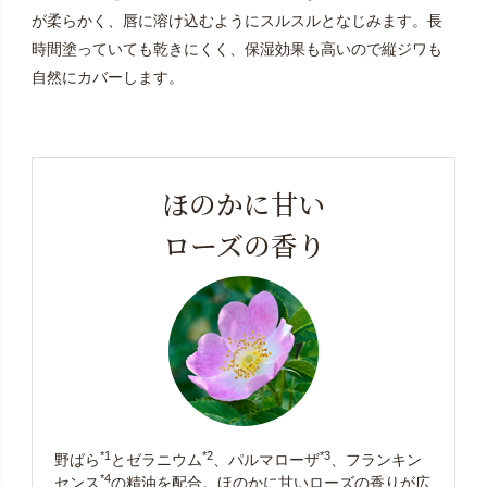
が柔らかく、唇に溶け込むようにスルスルとなじみます。長
時間塗っていても乾きにくく、保湿効果も高いので縦ジワも
自然にカバーします。
ほのかに甘い
ローズの香り
*1
*2
*3
野ばら
とゼラニウム
、パルマローザ
、フランキン
*4
センス
の精油を配合。ほのかに甘いローズの香りが広