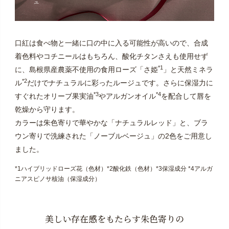
口紅は食べ物と一緒に口の中に入る可能性が高いので、合成
着色料やコチニールはもちろん、酸化チタンさえも使用せず
*1
に、島根県産農薬不使用の食用ローズ「さ姫
」と天然ミネラ
*2
ル
だけでナチュラルに彩ったルージュです。さらに保湿力に
*3
*4
すぐれたオリーブ果実油
やアルガンオイル
を配合して唇を
乾燥から守ります。
カラーは朱色寄りで華やかな「ナチュラルレッド」と、ブラ
ウン寄りで洗練された「ノーブルベージュ」の2色をご用意し
ました。
*1ハイブリッドローズ花（色材）*2酸化鉄（色材）*3保湿成分 *4アルガ
ニアスピノサ核油（保湿成分）
美しい存在感をもたらす朱色寄りの