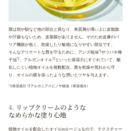
唇は頬や額など他の部位と異なり、角質層が薄い上に皮脂腺
や汗腺もないため、皮脂膜がありません。そのため皮膚のバ
リア機能が低く、乾燥したり敏感になりやすい部位です。
*1
そんなデリケートな唇を守るために、アンズ核油
やツバキ種
*1
*2
子油
、アルガンオイル
といった保湿力にすぐれていて、酸
化しにくい植物オイルを複数配合。唇を乾燥や荒れから守
り、オイルの膜を張ったような潤いとツヤを与えます。
*1保湿成分 *2アルガニアスピノサ核油（保湿成分）
4.
リップクリームのような
なめらかな塗り心地
植物オイルを配合したオイルinルージュなので、テクスチャー