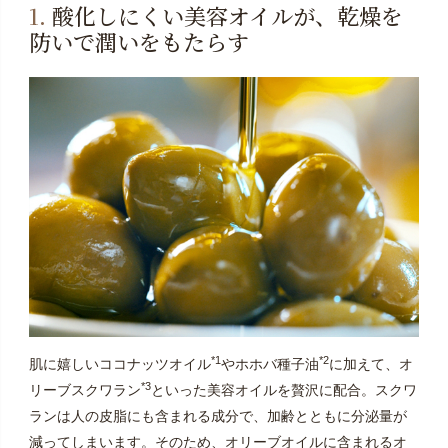
1.
酸化しにくい美容オイルが、乾燥を
防いで潤いをもたらす
*1
*2
肌に嬉しいココナッツオイル
やホホバ種子油
に加えて、オ
*3
リーブスクワラン
といった美容オイルを贅沢に配合。スクワ
ランは人の皮脂にも含まれる成分で、加齢とともに分泌量が
減ってしまいます。そのため、オリーブオイルに含まれるオ