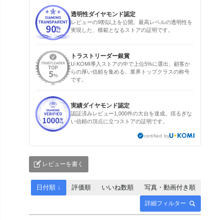
透明性ダイヤモンド認定
レビューの9割以上を公開。最高レベルの透明性を
実現した、模範となるストアの証明です。
トラストリーダー銀賞
U-KOMI導入ストアの中で上位5%に選出。顧客か
らの厚い信頼を集める、業界トップクラスの称号
です。
実績ダイヤモンド認定
認証済みレビュー1,000件の大台を達成。揺るぎな
い信頼の頂点に立つストアの証明です。
certified by
レビューを書く
日付順 ↓
評価順
いいね数順
写真・動画付き順
詳細フィルター