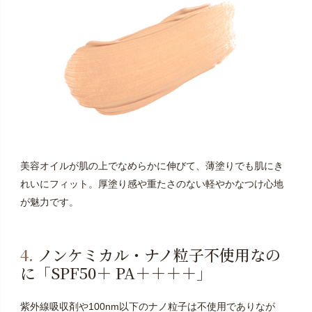
美容オイルが肌の上でなめらかに伸びて、薄塗りでも肌にき
れいにフィット。厚塗り感や重たさのない軽やかなつけ心地
が魅力です。
4.
ノンケミカル・ナノ粒子不使用なの
に「SPF50＋ PA＋＋＋＋」
紫外線吸収剤や100nm以下のナノ粒子は不使用でありなが