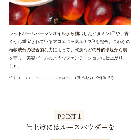
*1
レッドパームバージンオイルから抽出したビタミンE
や、古
*2
くから重宝されているアロエベラ葉エキス
を配合。これらの
植物成分の総合的な力によって、乾燥などの外的環境から肌
を守り、美容バームのようなファンデーションに仕上がりま
した。
*1トコトリエノール、トコフェロール（保湿成分）*2保湿成分
1
POINT
仕上げにはルースパウダーを