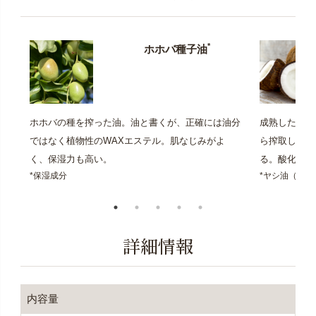
*
ホホバ種子油
ホホバの種を搾った油。油と書くが、正確には油分
成熟したヤシ
ではなく植物性のWAXエステル。肌なじみがよ
ら搾取したオ
く、保湿力も高い。
る。酸化しに
*保湿成分
*ヤシ油（保湿
詳細情報
内容量