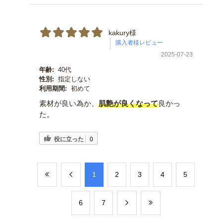
kakury様
2025-07-23
年齢:
40代
性別:
指定しない
利用期間:
初めて
素材が良い為か、
肌艶が良くなって
良かっ
た。
役に立った
0
​1
​2
​3
​4
​5
​6
​7