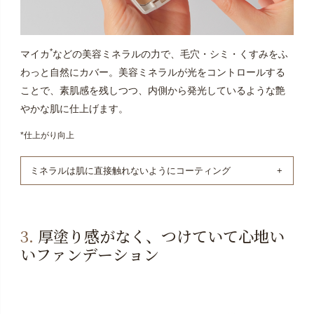
*
マイカ
などの美容ミネラルの力で、毛穴・シミ・くすみをふ
わっと自然にカバー。美容ミネラルが光をコントロールする
ことで、素肌感を残しつつ、内側から発光しているような艶
やかな肌に仕上げます。
*仕上がり向上
ミネラルは肌に直接触れないようにコーティング
酸化亜鉛、酸化チタン、酸化鉄、マイカかなどのミネラ
ルが肌に直接触れないように、ヤシ油由来のステアリン
3.
厚塗り感がなく、つけていて心地い
酸やナノ粒子ではないシリカでナチュラルコーティング
いファンデーション
しています。コーティング剤にはシリコーンオイルや合
成ポリマーは不使用です。天然鉱石のマイカですらコー
ティングしているので、夕方になっても変色しにくく、
くすみにくいのも嬉しいポイントです。