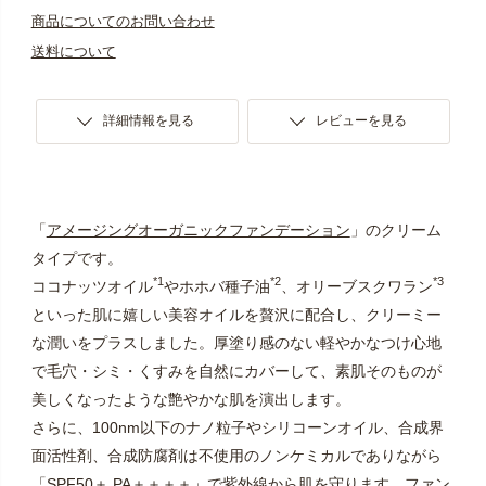
商品についてのお問い合わせ
送料について
詳細情報を見る
レビューを見る
「
アメージングオーガニックファンデーション
」のクリーム
タイプです。
*1
*2
*3
ココナッツオイル
やホホバ種子油
、オリーブスクワラン
といった肌に嬉しい美容オイルを贅沢に配合し、クリーミー
な潤いをプラスしました。厚塗り感のない軽やかなつけ心地
で毛穴・シミ・くすみを自然にカバーして、素肌そのものが
美しくなったような艶やかな肌を演出します。
さらに、100nm以下のナノ粒子やシリコーンオイル、合成界
面活性剤、合成防腐剤は不使用のノンケミカルでありながら
「SPF50＋ PA＋＋＋＋」で紫外線から肌を守ります。ファン