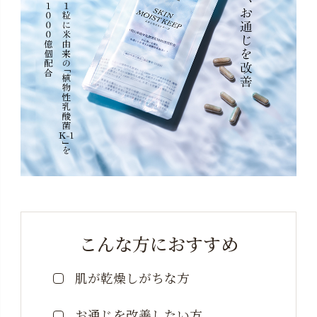
「出荷日」が休日にあたる場合や、連休等で込み合う
時期等に、余裕を持って早めに出荷する場合もござい
ます。また交通事情により多少遅れる場合がございま
す。システムの都合上、お申し込み時に表示される
「時間指定枠」は、定期便ではご利用いただけませ
ん。予めご了承ください。
※5回目以降のお休み（スキップ）・解約・出荷日・数量
の変更に関するご相談は、マイページ・お電話・お問
い合わせフォームにて承ります。直近のご配送分をお
受け取り後、次回「お届け日（出荷日）」の2週間前ま
でにお申し出ください。
※１定期便について複数のお届け先を設定することはで
こんな方におすすめ
きません。
肌が乾燥しがちな方
※定期便お申し込み時に登録住所以外をお届け先にご設
定された場合は、マイページからは変更できないた
お通じを改善したい方
め、「お問い合わせフォーム」より、住所変更をご依