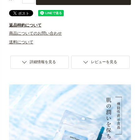
す。
※お支払いはクレジットカードとamazon payのみとなっ
ております。万一「クレジットカードエラー」が生じ
返品特約について
た場合でも、該当月の解約は承っておりませんので、
商品についてのお問い合わせ
未決済分のみ指定口座へご入金いただいております。
送料について
予めご了承ください。
※システム上、定期便商品と通常商品を一緒にご購入い
詳細情報を見る
レビューを見る
ただくことや、一緒にお届けすることができません。
予めご了承ください。
※商品はポスト投函の「メール便」でのお届けになりま
す。ポスト投函口が小さい場合、対面にてお渡しにな
りますので、ご不在時には「不在通知」より直接配送
会社へ再配達をご依頼ください。お申し込みステップ
でご指定いただく「お届け日」は、当社からの「出荷
日の目安」となりご到着日ではございません。お届け
目安は1～３日ですが多少前後する場合もございます。