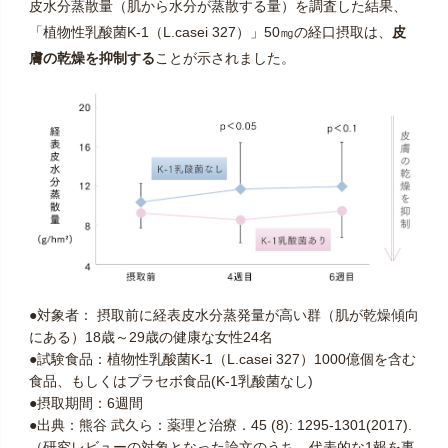
皮水分蒸散量（肌から水分が蒸散する量）を調査した結果、
「植物性乳酸菌K-1（L.casei 327）」50㎎の経口摂取は、
皮
膚の乾燥を抑制する
ことが示されました。
●対象者： 摂取前に経表皮水分蒸発量が高い群（肌が乾燥傾向
にある）18歳～29歳の健康な女性24名
●試験食品：植物性乳酸菌K-1（L.casei 327）1000億個を含む
食品、もしくはプラセボ食品(K-1乳酸菌なし)
●摂取期間：6週間
●出典：熊谷 武久ら：薬理と治療．45 (8): 1295-1301(2017).
（研究レビューの対象となった論文のうち、代表的な1報を事