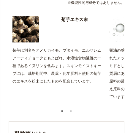
※機能性関与成分ではありません。
菊芋エキス末
菊芋は別名をアメリカイモ、ブタイモ、エルサレム
醤油の醸造過
アーティチョークともよばれ、水溶性食物繊維の一
れたアップサ
種であるイヌリンを含みます。スキンモイストキー
ミドとして抽
プには、栽培期間中、農薬・化学肥料不使用の菊芋
質層にあるセ
のエキスを粉末にしたものを配合しています。
原料の醤油粕
え原料の混入
ています。