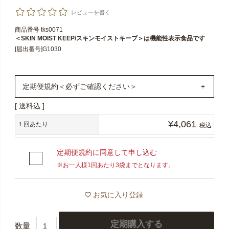
レビューを書く
商品番号
tks0071
＜SKIN MOIST KEEP/スキンモイストキープ＞は機能性表示食品です
[届出番号]G1030
定期便規約＜必ずご確認ください＞
送料込
※4回目のお届けが完了するまで数量の変更・解約はでき
¥
4,061
ませんので、定期便お申し込み前にまずは通常購入い
１回あたり
税込
ただき、お体に合うかなどお試しいただいた上でお申
し込みください。
定期便規約に同意して申し込む
※お一人様1回あたり3袋までとなります。
※解約のご連絡がない場合、5回目以降も継続してお届け
いたします。
お気に入り登録
※お一人様最大3袋までお申し込みいただけますが、初回
限定の割引価格はお一人様一回限りとなっておりま
定期購入する