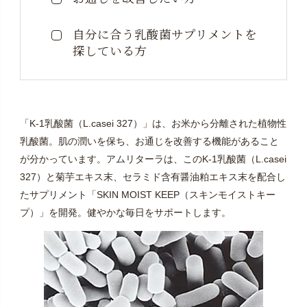
頼ください。
自分に合う乳酸菌サプリメントを
※定期便の配送完了後に「定期便ご購入」に応じたポイ
探している方
ントをお付けしておりますが、システムの都合上、ポ
イントをご利用できるのは、定期便以外のご注文時と
なります。
「K-1乳酸菌（L.casei 327）」は、お米から分離された植物性
乳酸菌。肌の潤いを保ち、お通じを改善する機能があること
が分かっています。アムリターラは、このK-1乳酸菌（L.casei
327）と菊芋エキス末、セラミド含有醤油粕エキス末を配合し
たサプリメント「SKIN MOIST KEEP（スキンモイストキー
プ）」を開発。健やかな毎日をサポートします。