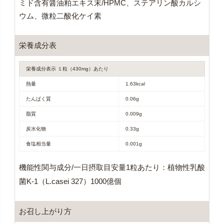
ミド含有醤油粕エキス末/HPMC、ステアリン酸カルシ
ウム、微粒二酸化ケイ素
栄養成分表
栄養成分表示 １粒（430mg）あたり
熱量
1.63kcal
たんぱく質
0.06g
脂質
0.009g
炭水化物
0.33g
食塩相当量
0.001g
機能性関与成分/一日摂取目安量1粒あたり：植物性乳酸
菌K-1（L.casei 327）1000億個
お召し上がり方