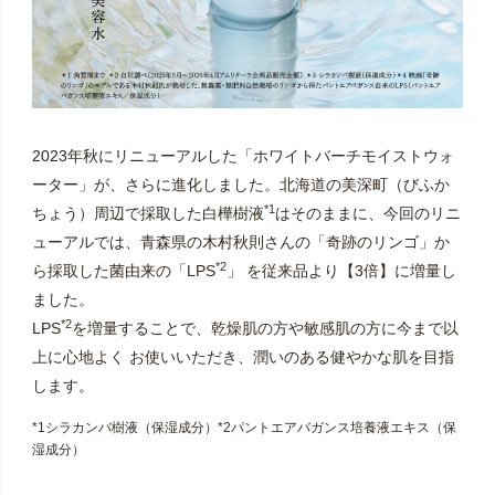
2023年秋にリニューアルした「ホワイトバーチモイストウォ
ーター」が、さらに進化しました。北海道の美深町（びふか
*1
ちょう）周辺で採取した白樺樹液
はそのままに、今回のリニ
ューアルでは、青森県の木村秋則さんの「奇跡のリンゴ」か
*2
ら採取した菌由来の「LPS
」 を従来品より【3倍】に増量し
ました。
*2
LPS
を増量することで、乾燥肌の方や敏感肌の方に今まで以
上に心地よく お使いいただき、潤いのある健やかな肌を目指
します。
*1シラカンバ樹液（保湿成分）*2パントエアバガンス培養液エキス（保
湿成分）