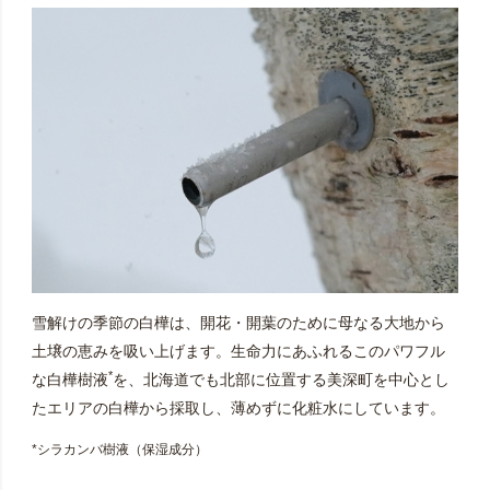
雪解けの季節の白樺は、開花・開葉のために母なる大地から
土壌の恵みを吸い上げます。生命力にあふれるこのパワフル
*
な白樺樹液
を、北海道でも北部に位置する美深町を中心とし
たエリアの白樺から採取し、薄めずに化粧水にしています。
*シラカンバ樹液（保湿成分）