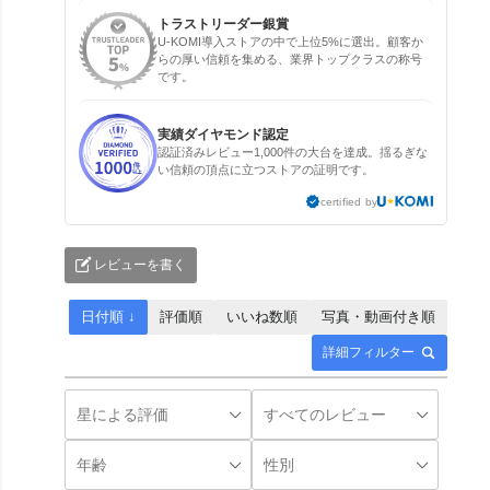
トラストリーダー銀賞
U-KOMI導入ストアの中で上位5%に選出。顧客か
らの厚い信頼を集める、業界トップクラスの称号
です。
実績ダイヤモンド認定
認証済みレビュー1,000件の大台を達成。揺るぎな
い信頼の頂点に立つストアの証明です。
certified by
レビューを書く
日付順 ↓
評価順
いいね数順
写真・動画付き順
詳細フィルター