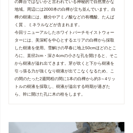
の舞台ではないかと言われている神秘的で自然豊かな
地域。周辺には2000本の白樺が立ち並んでいます。白
樺の樹液には、糖分やアミノ酸などの有機酸、たんぱ
く質 、ミネラルなどが含まれます。
今回リニューアルしたホワイトバーチモイストウォー
ターには、美深町を中心とするエリアの白樺から採取
した樹液を使用。雪解けの早春に地上50cmほどのとこ
ろに、直径2cm・深さ4cmの小さな孔を開けると、そこ
から樹液が溢れ出てきます。芽が吹くと下から樹液を
引っ張る力が強くなり樹液が出てこなくなるため、こ
の間のたった2週間程の間に1本の白樺から約3～4リッ
トルの樹液を採取し、樹液が溢出する時期が過ぎた
ら、幹に開けた孔に木の栓をします。