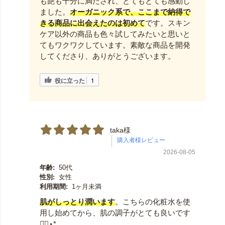
も艶も十分に満たされ、とてもとても感動し
ました。
オーガニック系で、ここまで納得で
きる商品に出会えたのは初めて
です。スキン
ケア以外の商品も色々試してみたいと思いと
てもワクワクしています。素敵な商品を開発
してくださり、ありがとうございます。
役に立った
1
taka様
2026-08-05
年齢:
50代
性別:
女性
利用期間:
1ヶ月未満
肌がしっとり潤います
。こちらの化粧水を使
用し始めてから、肌の調子がとても良いです
◡̈⃝︎⋆︎*