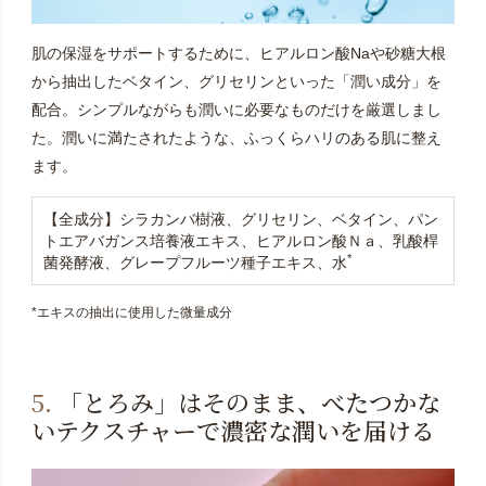
肌の保湿をサポートするために、ヒアルロン酸Naや砂糖大根
から抽出したベタイン、グリセリンといった「潤い成分」を
配合。シンプルながらも潤いに必要なものだけを厳選しまし
た。潤いに満たされたような、ふっくらハリのある肌に整え
ます。
【全成分】シラカンバ樹液、グリセリン、ベタイン、パン
トエアバガンス培養液エキス、ヒアルロン酸Ｎａ、乳酸桿
*
菌発酵液、グレープフルーツ種子エキス、水
*エキスの抽出に使用した微量成分
5.
「とろみ」はそのまま、べたつかな
いテクスチャーで濃密な潤いを届ける