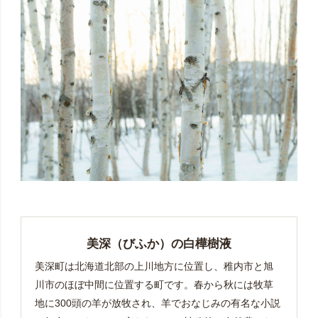
美深（びふか）の白樺樹液
美深町は北海道北部の上川地方に位置し、稚内市と旭
川市のほぼ中間に位置する町です。春から秋には牧草
地に300頭の羊が放牧され、羊でおなじみの有名な小説