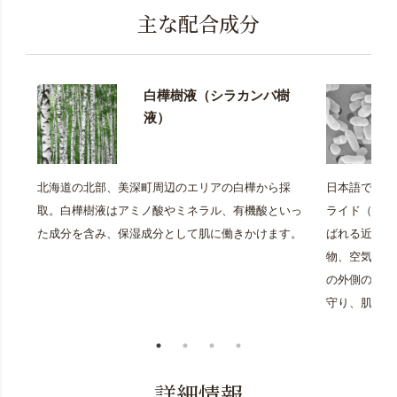
主な配合成分
白樺樹液（シラカンバ樹
液）
北海道の北部、美深町周辺のエリアの白樺から採
日本語では「
取。白樺樹液はアミノ酸やミネラル、有機酸といっ
ライド（Lipop
た成分を含み、保湿成分として肌に働きかけます。
ばれる近年注
物、空気中に
の外側の成分
守り、肌を整
詳細情報