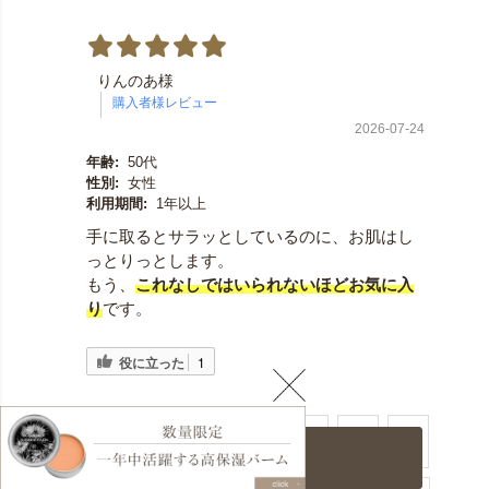
りんのあ様
2026-07-24
年齢:
50代
性別:
女性
利用期間:
1年以上
手に取るとサラッとしているのに、お肌はし
っとりっとします。
もう、
これなしではいられないほどお気に入
り
です。
役に立った
1
​1
​2
​3
​4
​5
カートに入れる