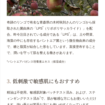
奇跡のリンゴで有名な青森県の木村秋則さんのリンゴから採
*
取された菌由来の「LPS
（リポポリサッカライド）」を配
*
合。昨今注目されている成分である「LPS
」は、土や野菜、
海藻の中にも存在するパントエア菌という微生物由来の成分
で、糖と脂質が結合した形をしています。直接塗布すること
で、潤いを守って肌を整える働きがあります。
*パントエアバガンス培養液エキス（保湿成分）
3.
低刺激で敏感肌にもおすすめ
精油は不使用。敏感肌対象パッチテスト済み、および、ステ
*
ィンギングテスト済み
で、肌が敏感な方にもお使いいただけ
ます。強い香りが苦手な方にも使いやすくなっています。