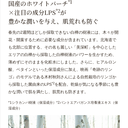
*1
国産のホワイトバーチ
*2
×注目の成分LPS
が
豊かな潤いを与え、肌荒れも防ぐ
春先の2週間ほどしか採取できない白樺の樹液には、木々が開
花・開葉するために必要な成分が含まれています。北海道で
も北部に位置する、その名も麗しい「美深町」を中心とした
エリアの白樺から採取した白樺樹液のパワーを生かすため、
薄めずにそのままを化粧水にしました。さらに、ヒアルロン
酸、ベタインといった保湿成分に加え、映画『奇跡のリン
ゴ』のモデルである木村秋則さんによる自然栽培のリンゴか
*2
ら採取した菌由来のLPS
を配合。乾燥が気になる季節にも豊
かな潤いで肌を満たし、肌荒れも防ぎます。
*1シラカンバ樹液（保湿成分）*2パントエアバガンス培養液エキス（保
湿成分）