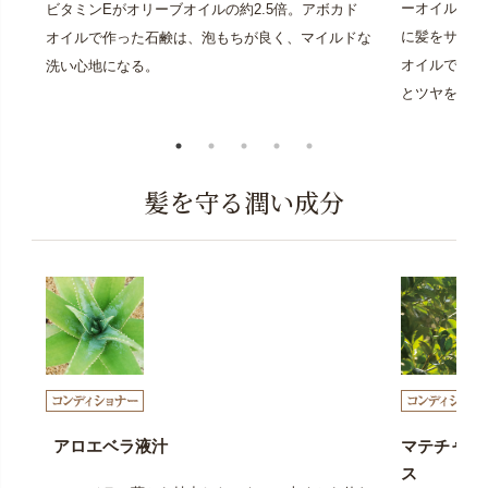
ーオイルの一
ビタミンEがオリーブオイルの約2.5倍。アボカド
に髪をサラサ
オイルで作った石鹸は、泡もちが良く、マイルドな
オイルであり
洗い心地になる。
とツヤを与え
髪を守る潤い成分
アロエベラ液汁
マテチャ葉
ス