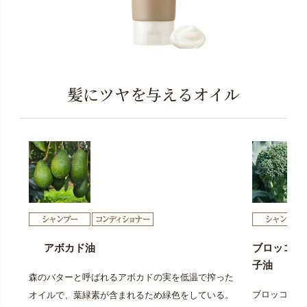
髪にツヤを与えるオイル
アボカド油
ブロッコリ
子油
森のバターと呼ばれるアボカドの実を低温で搾った
ブロッコリー
オイルで、葉緑素が含まれるため緑色をしている。