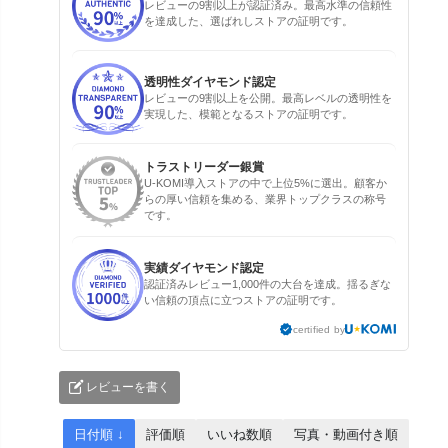
レビューの9割以上が認証済み。最高水準の信頼性
を達成した、選ばれしストアの証明です。
透明性ダイヤモンド認定
レビューの9割以上を公開。最高レベルの透明性を
実現した、模範となるストアの証明です。
トラストリーダー銀賞
U-KOMI導入ストアの中で上位5%に選出。顧客か
らの厚い信頼を集める、業界トップクラスの称号
です。
実績ダイヤモンド認定
認証済みレビュー1,000件の大台を達成。揺るぎな
い信頼の頂点に立つストアの証明です。
certified by
レビューを書く
日付順 ↓
評価順
いいね数順
写真・動画付き順