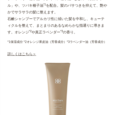
*1
ル」や、ツバキ種子油
を配合。髪のパサつきを抑えて、艶や
かでサラサラの髪に整えます。
石鹸シャンプーでアルカリ性に傾いた髪を中和し、キューテ
ィクルを整えて、まとまりのあるなめらかな指通りに導きま
*2
*3
す。オレンジ
や真正ラベンダー
の香り。
*1保湿成分 *2オレンジ果皮油（芳香成分）*3ラベンダー油（芳香成分）
詳しくはこちら＞