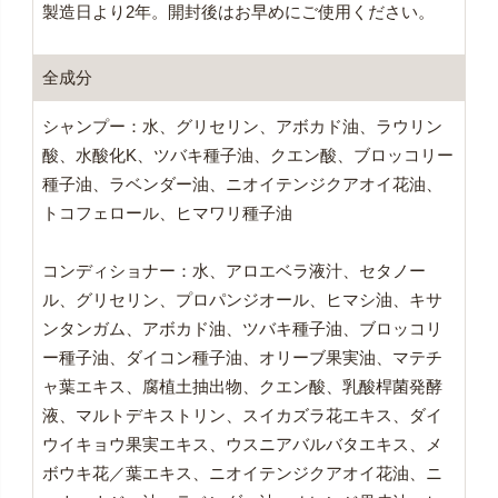
製造日より2年。開封後はお早めにご使用ください。
全成分
シャンプー：水、グリセリン、アボカド油、ラウリン
酸、水酸化K、ツバキ種子油、クエン酸、ブロッコリー
種子油、ラベンダー油、ニオイテンジクアオイ花油、
トコフェロール、ヒマワリ種子油
コンディショナー：水、アロエベラ液汁、セタノー
ル、グリセリン、プロパンジオール、ヒマシ油、キサ
ンタンガム、アボカド油、ツバキ種子油、ブロッコリ
ー種子油、ダイコン種子油、オリーブ果実油、マテチ
ャ葉エキス、腐植土抽出物、クエン酸、乳酸桿菌発酵
液、マルトデキストリン、スイカズラ花エキス、ダイ
ウイキョウ果実エキス、ウスニアバルバタエキス、メ
ボウキ花／葉エキス、ニオイテンジクアオイ花油、ニ