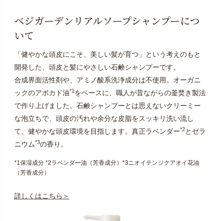
ベジガーデンリアルソープシャンプーにつ
いて
「健やかな頭皮にこそ、美しい髪が育つ」という考えのもと
開発した、頭皮と髪にやさしい石鹸シャンプーです。
合成界面活性剤や、アミノ酸系洗浄成分は不使用。オーガニ
*1
ックのアボカド油
をベースに、職人が昔ながらの釜焚き製法
で作り上げました。石鹸シャンプーとは思えないクリーミー
な泡立ちで、頭皮の汚れや余分な皮脂をスッキリ洗い流し
*2
て、健やかな頭皮環境を目指します。真正ラベンダー
とゼラ
*3
ニウム
の香り。
*1保湿成分 *2ラベンダー油（芳香成分）*3ニオイテンジクアオイ花油
（芳香成分）
詳しくはこちら＞