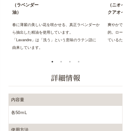
（ラベンダー
（ニオイテ
油）
クアオイ花
春に薄紫の美しい花を咲かせる、真正ラベンダーか
爽やかであり
ら抽出した精油を使用しています。
的。ローズに
「Lavandre」は「洗う」という意味のラテン語に
ているためロ
由来しています。
詳細情報
内容量
各50ｍL
使用方法