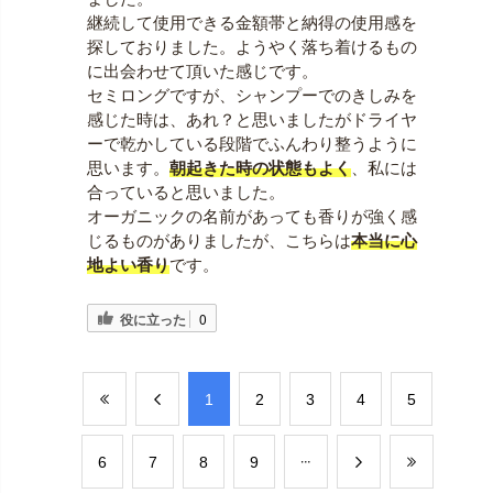
継続して使用できる金額帯と納得の使用感を
探しておりました。ようやく落ち着けるもの
に出会わせて頂いた感じです。
セミロングですが、シャンプーでのきしみを
感じた時は、あれ？と思いましたがドライヤ
ーで乾かしている段階でふんわり整うように
思います。
朝起きた時の状態もよく
、私には
合っていると思いました。
オーガニックの名前があっても香りが強く感
じるものがありましたが、こちらは
本当に心
地よい香り
です。
役に立った
0
​1
​2
​3
​4
​5
​6
​7
​8
​9