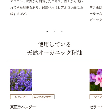
アロエベラの葉から抽出したエキス。古くから使わ
マテ茶は「マ
れてきた歴史もあり、保湿作用はヒアルロン酸に匹
ールを含み「
敵するほど。
ガニックのマ
使用している
天然オーガニック精油
真正ラベンダー
ゼラニウム