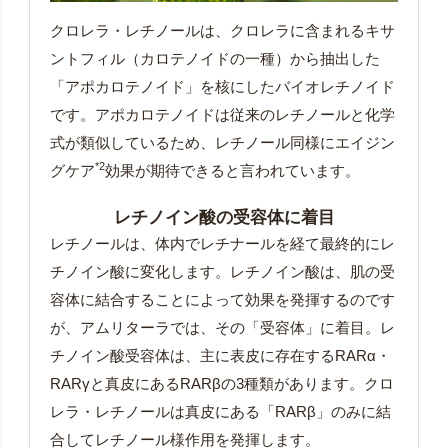
クロレラ・レチノールは、クロレラに含まれるキサ
ントフィル（カロテノイドの一種）から抽出した
「アポカロテノイド」を核にしたバイオレチノイド
です。アポカロテノイドは従来のレチノールと化学
式が類似しているため、レチノール同様にエイジン
*2
グケア
効果が期待できると言われています。
レチノイン酸の受容体に着目
レチノールは、体内でレチナールを経て最終的にレ
チノイン酸に変化します。レチノイン酸は、肌の受
容体に結合することによって効果を発揮するのです
が、アムリターラでは、その「受容体」に着目。レ
チノイン酸受容体は、主に表皮に存在するRARα・
RARγと真皮にあるRARβの3種類があります。クロ
レラ・レチノールは真皮にある「RARβ」のみに結
合してレチノール様作用を発揮します。