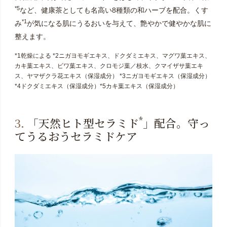
*5
など、健康茶としても名高い8種類の和ハーブを配合。くす
*1
み
が気になる肌にうるおいを与えて、艶やかで健やかな肌に
整えます。
*1乾燥による *2ニガヨモギエキス、ドクダミエキス、マグワ葉エキス、
カキ葉エキス、ビワ葉エキス、クロモジ葉／枝水、クマイザサ葉エキ
ス、ヤマザクラ花エキス（保湿成分） *3ニガヨモギエキス（保湿成分）
*4ドクダミエキス（保湿成分）*5カキ葉エキス（保湿成分）
*
3.
「天然ヒト型セラミド
」配合。守っ
てうるおうセラミドケア