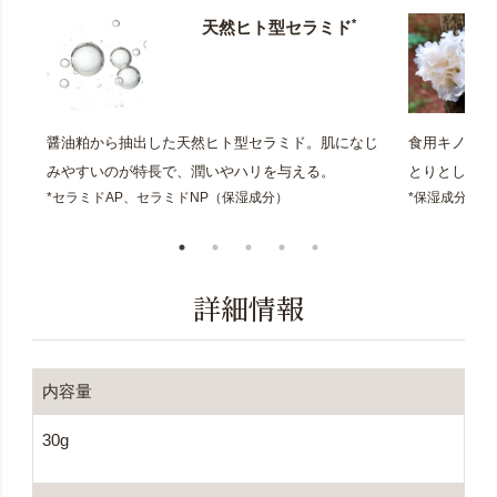
*
天然ヒト型セラミド
醤油粕から抽出した天然ヒト型セラミド。肌になじ
食用キノコの
みやすいのが特長で、潤いやハリを与える。
とりとした潤
*セラミドAP、セラミドNP（保湿成分）
*保湿成分
詳細情報
内容量
30g