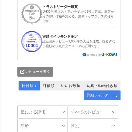
トラストリーダー銀賞
U-KOMI導入ストアの中で上位5%に選出。顧客か
らの厚い信頼を集める、業界トップクラスの称号
です。
実績ダイヤモンド認定
認証済みレビュー1,000件の大台を達成。揺るぎな
い信頼の頂点に立つストアの証明です。
certified by
レビューを書く
日付順 ↓
評価順
いいね数順
写真・動画付き順
詳細フィルター