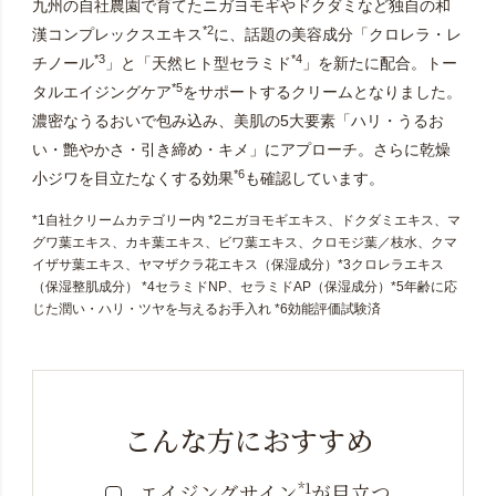
九州の自社農園で育てたニガヨモギやドクダミなど独自の和
*2
漢コンプレックスエキス
に、話題の美容成分「クロレラ・レ
*3
*4
チノール
」と「天然ヒト型セラミド
」を新たに配合。トー
*5
タルエイジングケア
をサポートするクリームとなりました。
濃密なうるおいで包み込み、美肌の5大要素「ハリ・うるお
い・艶やかさ・引き締め・キメ」にアプローチ。さらに乾燥
*6
小ジワを目立たなくする効果
も確認しています。
*1自社クリームカテゴリー内 *2ニガヨモギエキス、ドクダミエキス、マ
グワ葉エキス、カキ葉エキス、ビワ葉エキス、クロモジ葉／枝水、クマ
イザサ葉エキス、ヤマザクラ花エキス（保湿成分）*3クロレラエキス
（保湿整肌成分） *4セラミドNP、セラミドAP（保湿成分）*5年齢に応
じた潤い・ハリ・ツヤを与えるお手入れ *6効能評価試験済
こんな方におすすめ
*1
エイジングサイン
が目立つ