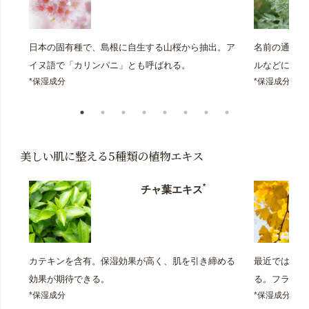
日本の固有種で、島根に自生する山桜から抽出。ア
名前の通り強
イヌ語で「カリンパニ」とも呼ばれる。
ルなどに香り
*保湿成分
*保湿成分
美しい肌に整える5種類の植物エキス
*
チャ葉エキス
カテキンを含有。保湿効果が高く、肌を引き締める
最近では健康
効果が期待できる。
る。フラボノ
*保湿成分
*保湿成分