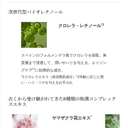
次世代型バイオレチノール
*1
クロレラ・レチノール
スペインのフォルメンテラ島でクロレラを採取。角
質層まで浸透して、潤いやハリを与える。エイジン
*2
グケア
に効果的な成分。
*1クロレラエキス（保湿整肌成分）*2年齢に応じた潤
い・ハリ・ツヤを与えるお手入れ
古くから受け継がれてきた8種類の和漢コンプレック
スエキス
*
ヤマザクラ花エキス