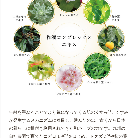
*1
年齢を重ねることでより気になってくる肌のくすみ
。くすみ
が発生するメカニズムに着目し、選んだのは、古くから日本
の暮らしに根付き利用されてきた和ハーブの力です。九州の
*3
*4
自社農園で育てたニガヨモギ
をはじめ、ドクダミ
や柿の葉