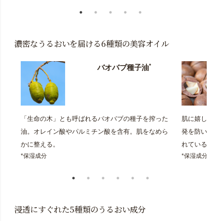
濃密なうるおいを届ける6種類の美容オイル
*
バオバブ種子油
「生命の木」とも呼ばれるバオバブの種子を搾った
肌に嬉しいパ
油。オレイン酸やパルミチン酸を含有。肌をなめら
発を防いで、
かに整える。
れている。
*保湿成分
*保湿成分
浸透にすぐれた5種類のうるおい成分