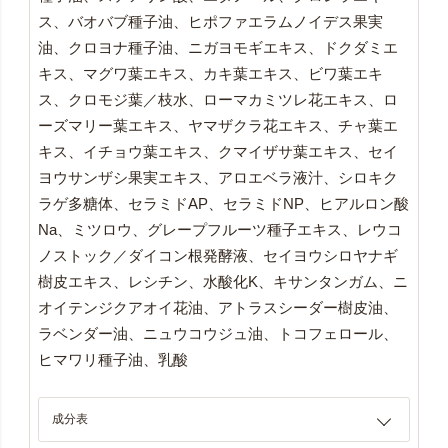
ス、バオバブ種子油、ヒポファエラムノイデス果実
油、クロヨナ種子油、ニガヨモギエキス、ドクダミエ
キス、マグワ葉エキス、カキ葉エキス、ビワ葉エキ
ス、クロモジ葉／枝水、ローマカミツレ花エキス、ロ
ーズマリー葉エキス、ヤマザクラ花エキス、チャ葉エ
キス、イチョウ葉エキス、クマイザサ葉エキス、セイ
ヨウサンザシ果実エキス、アロエベラ液汁、シロキク
ラゲ多糖体、セラミドAP、セラミドNP、ヒアルロン酸
Na、ミツロウ、グレープフルーツ種子エキス、レウコ
ノストック／ダイコン根発酵液、セイヨウシロヤナギ
樹皮エキス、レシチン、水酸化K、キサンタンガム、ニ
オイテンジクアオイ花油、アトラスシーダー樹皮油、
ラベンダー油、ニュウコウジュ油、トコフェロール、
ヒマワリ種子油、乳酸
成分表