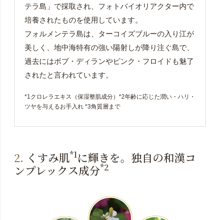
テラ島」で採取され、フォトバイオリアクター内で
培養されたものを使用しています。
フォルメンテラ島は、ターコイズブルーの入り江が
美しく、地中海特有の強い陽射しが降り注ぐ島で、
過去にはボブ・ディランやピンク・フロイドも魅了
されたと言われています。
*1クロレラエキス（保湿整肌成分）*2年齢に応じた潤い・ハリ・
ツヤを与えるお手入れ *3角質層まで
*1
2.
くすみ肌
に輝きを。独自の和漢コ
*2
ンプレックス成分