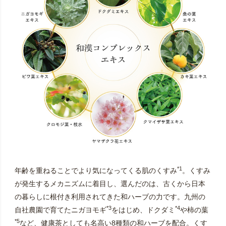
*1
年齢を重ねることでより気になってくる肌のくすみ
。くすみ
が発生するメカニズムに着目し、選んだのは、古くから日本
の暮らしに根付き利用されてきた和ハーブの力です。九州の
*3
*4
自社農園で育てたニガヨモギ
をはじめ、ドクダミ
や柿の葉
*5
など、健康茶としても名高い8種類の和ハーブを配合。くす