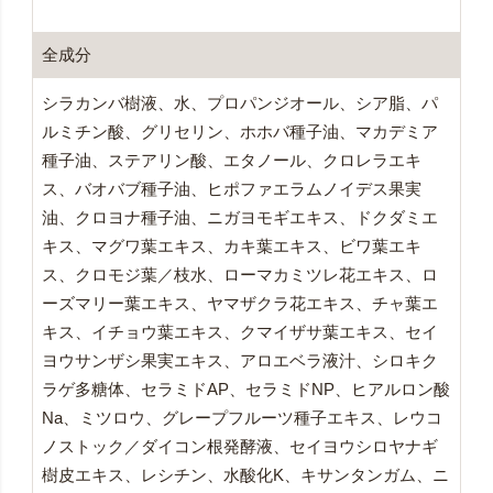
全成分
シラカンバ樹液、水、プロパンジオール、シア脂、パ
ルミチン酸、グリセリン、ホホバ種子油、マカデミア
種子油、ステアリン酸、エタノール、クロレラエキ
ス、バオバブ種子油、ヒポファエラムノイデス果実
油、クロヨナ種子油、ニガヨモギエキス、ドクダミエ
キス、マグワ葉エキス、カキ葉エキス、ビワ葉エキ
ス、クロモジ葉／枝水、ローマカミツレ花エキス、ロ
ーズマリー葉エキス、ヤマザクラ花エキス、チャ葉エ
キス、イチョウ葉エキス、クマイザサ葉エキス、セイ
ヨウサンザシ果実エキス、アロエベラ液汁、シロキク
ラゲ多糖体、セラミドAP、セラミドNP、ヒアルロン酸
Na、ミツロウ、グレープフルーツ種子エキス、レウコ
ノストック／ダイコン根発酵液、セイヨウシロヤナギ
樹皮エキス、レシチン、水酸化K、キサンタンガム、ニ