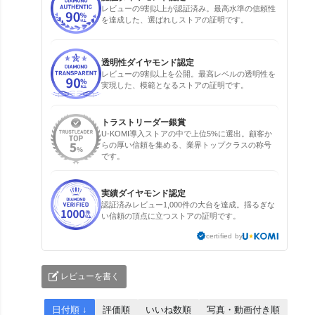
レビューの9割以上が認証済み。最高水準の信頼性
を達成した、選ばれしストアの証明です。
透明性ダイヤモンド認定
レビューの9割以上を公開。最高レベルの透明性を
実現した、模範となるストアの証明です。
トラストリーダー銀賞
U-KOMI導入ストアの中で上位5%に選出。顧客か
らの厚い信頼を集める、業界トップクラスの称号
です。
実績ダイヤモンド認定
認証済みレビュー1,000件の大台を達成。揺るぎな
い信頼の頂点に立つストアの証明です。
certified by
レビューを書く
日付順 ↓
評価順
いいね数順
写真・動画付き順