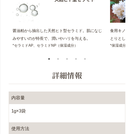
醤油粕から抽出した天然ヒト型セラミド。肌になじ
食用キノコの
みやすいのが特長で、潤いやハリを与える。
とりとした潤
*セラミドAP、セラミドNP（保湿成分）
*保湿成分
詳細情報
内容量
1g×3袋
使用方法