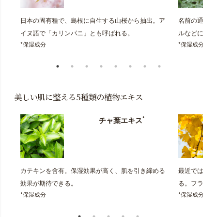
日本の固有種で、島根に自生する山桜から抽出。ア
名前の通り強
イヌ語で「カリンパニ」とも呼ばれる。
ルなどに香り
*保湿成分
*保湿成分
美しい肌に整える5種類の植物エキス
*
チャ葉エキス
カテキンを含有。保湿効果が高く、肌を引き締める
最近では健康
効果が期待できる。
る。フラボノ
*保湿成分
*保湿成分