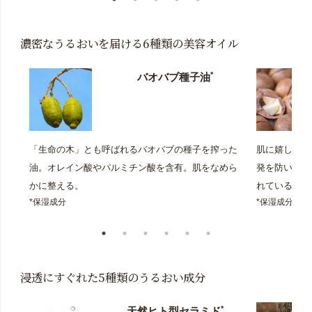
濃密なうるおいを届ける6種類の美容オイル
*
バオバブ種子油
「生命の木」とも呼ばれるバオバブの種子を搾った
肌に嬉しいパ
油。オレイン酸やパルミチン酸を含有。肌をなめら
発を防いで、
かに整える。
れている。
*保湿成分
*保湿成分
浸透にすぐれた5種類のうるおい成分
*
天然ヒト型セラミド