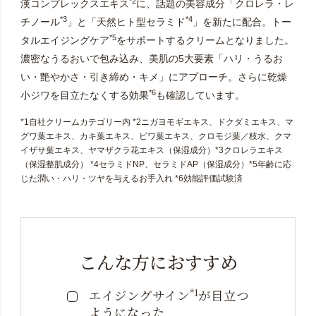
*2
漢コンプレックスエキス
に、話題の美容成分「クロレラ・レ
*3
*4
チノール
」と「天然ヒト型セラミド
」を新たに配合。トー
*5
タルエイジングケア
をサポートするクリームとなりました。
濃密なうるおいで包み込み、美肌の5大要素「ハリ・うるお
い・艶やかさ・引き締め・キメ」にアプローチ。さらに乾燥
*6
小ジワを目立たなくする効果
も確認しています。
*1自社クリームカテゴリー内 *2ニガヨモギエキス、ドクダミエキス、マ
グワ葉エキス、カキ葉エキス、ビワ葉エキス、クロモジ葉／枝水、クマ
イザサ葉エキス、ヤマザクラ花エキス（保湿成分）*3クロレラエキス
（保湿整肌成分） *4セラミドNP、セラミドAP（保湿成分）*5年齢に応
じた潤い・ハリ・ツヤを与えるお手入れ *6効能評価試験済
こんな方におすすめ
*1
エイジングサイン
が目立つ
ようになった