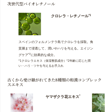
次世代型バイオレチノール
*1
クロレラ・レチノール
スペインのフォルメンテラ島でクロレラを採取。角
質層まで浸透して、潤いやハリを与える。エイジン
*2
グケア
に効果的な成分。
*1クロレラエキス（保湿整肌成分）*2年齢に応じた潤
い・ハリ・ツヤを与えるお手入れ
古くから受け継がれてきた8種類の和漢コンプレック
スエキス
*
ヤマザクラ花エキス