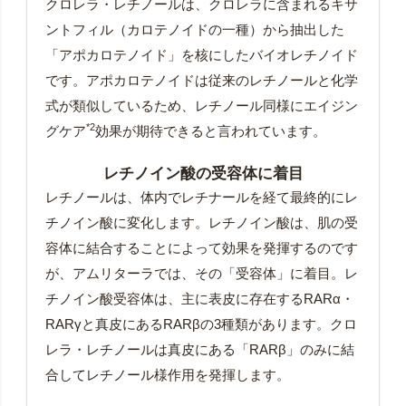
クロレラ・レチノールは、クロレラに含まれるキサ
ントフィル（カロテノイドの一種）から抽出した
「アポカロテノイド」を核にしたバイオレチノイド
です。アポカロテノイドは従来のレチノールと化学
式が類似しているため、レチノール同様にエイジン
*2
グケア
効果が期待できると言われています。
レチノイン酸の受容体に着目
レチノールは、体内でレチナールを経て最終的にレ
チノイン酸に変化します。レチノイン酸は、肌の受
容体に結合することによって効果を発揮するのです
が、アムリターラでは、その「受容体」に着目。レ
チノイン酸受容体は、主に表皮に存在するRARα・
RARγと真皮にあるRARβの3種類があります。クロ
レラ・レチノールは真皮にある「RARβ」のみに結
合してレチノール様作用を発揮します。