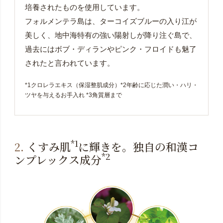
培養されたものを使用しています。
フォルメンテラ島は、ターコイズブルーの入り江が
美しく、地中海特有の強い陽射しが降り注ぐ島で、
過去にはボブ・ディランやピンク・フロイドも魅了
されたと言われています。
*1クロレラエキス（保湿整肌成分）*2年齢に応じた潤い・ハリ・
ツヤを与えるお手入れ *3角質層まで
*1
2.
くすみ肌
に輝きを。独自の和漢コ
*2
ンプレックス成分