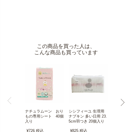
この商品を買った人は、
こんな商品も買っています
ナチュラムーン おり
シシフィーユ 生理用
シシフィー
もの専用シート 40個
ナプキン 多い日用 23.
ナプキン 
入り
5cm羽つき 20個入り
用 29cm
個入り
¥726
税込
¥825
税込