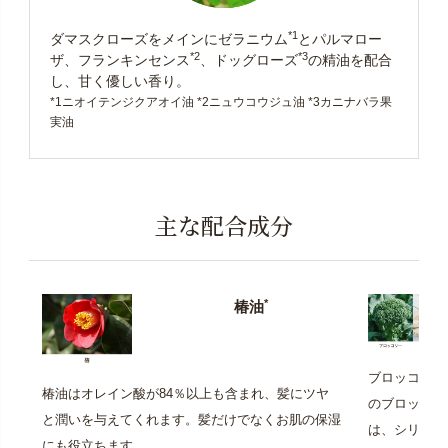
*1
ダマスクローズをメインにゼラニウム
とパルマロー
*2
*3
ザ、フランキンセンス
、ドッグローズ
の精油を配合
し、甘く優しい香り。
*1ニオイテンジクアオイ油 *2ニュウコウジュ油 *3カニナバラ果
実油
主な配合成分
*
椿油
ブロッコリー
椿油はオレイン酸が84％以上も含まれ、髪にツヤ
のブロッコリ
と潤いを与えてくれます。髪だけでなくお肌の保湿
は、シリコー
にも役立ちます。