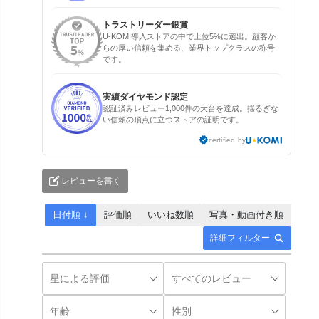
トラストリーダー銀賞
U-KOMI導入ストアの中で上位5%に選出。顧客か
らの厚い信頼を集める、業界トップクラスの称号
です。
実績ダイヤモンド認定
認証済みレビュー1,000件の大台を達成。揺るぎな
い信頼の頂点に立つストアの証明です。
certified by
レビューを書く
日付順 ↓
評価順
いいね数順
写真・動画付き順
詳細フィルター