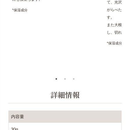
て、光沢を与
がらべたつき
*保湿成分
す。
また大根の種
し、切れ毛を
*保湿成分
詳細情報
内容量
30g