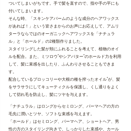
ついてしまいがちです。手で髪を直すので、指や手の平にも
付いてしまいます。
そんな時、「スキンケアバームのような成分のヘアワックス
があれば！」という皆さまからのお声にお応えして、アムリ
ターラならではのオーガニックヘアワックスを「ナチュラ
ル」と「ホールド」の2種類作りました。
スタイリングした髪が頬にふれることを考えて、植物のオイ
*
*
ルを配合。また、ミツロウ
やシアバター
のホールド力を利用
して、髪に束感を出したり、ふんわりさせることもできま
す。
*
配合しているブロッコリーや大根の種を搾ったオイル
が、髪
をサラサラにしてキューティクルを保護し、くし通りをよく
して切れ毛を防止し、髪にツヤを与えます。
「ナチュラル」はロングからセミロング、パーマヘアの方の
毛先に潤いとツヤ、ソフトな束感を与えます。
「ホールド」はセミロング、パーマヘア、ショートヘア、男
性の方のスタイリング向きで、しっかりした束感や、カール