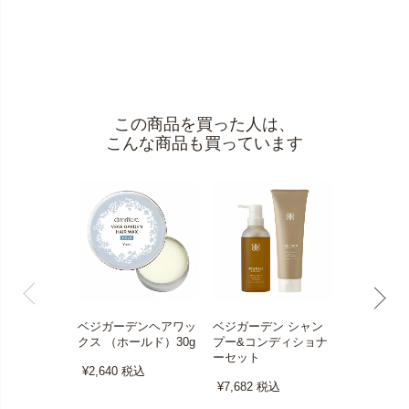
この商品を買った人は、
こんな商品も買っています
ベジガーデンヘアワッ
ベジガーデン シャン
ベジガーデ
クス （ホールド）30g
プー&コンディショナ
ーヘアオイ
ーセット
ジ＆ラベンダ
¥2,640
税込
¥7,682
税込
¥3,960
税