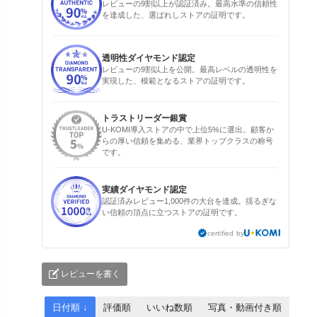
レビューの9割以上が認証済み。最高水準の信頼性
を達成した、選ばれしストアの証明です。
透明性ダイヤモンド認定
レビューの9割以上を公開。最高レベルの透明性を
実現した、模範となるストアの証明です。
トラストリーダー銀賞
U-KOMI導入ストアの中で上位5%に選出。顧客か
らの厚い信頼を集める、業界トップクラスの称号
です。
実績ダイヤモンド認定
認証済みレビュー1,000件の大台を達成。揺るぎな
い信頼の頂点に立つストアの証明です。
certified by
レビューを書く
日付順 ↓
評価順
いいね数順
写真・動画付き順