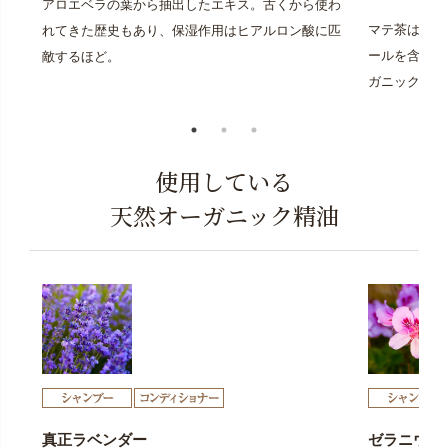
アロエベラの葉から抽出したエキス。古くから使わ
マテ茶は「マ
れてきた歴史もあり、保湿作用はヒアルロン酸に匹
ールを含み「
敵するほど。
ガニックのマ
使用している
天然オーガニック精油
真正ラベンダー
ゼラニウム