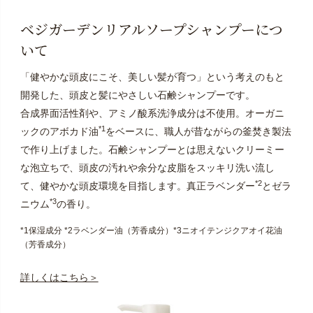
ベジガーデンリアルソープシャンプーにつ
いて
「健やかな頭皮にこそ、美しい髪が育つ」という考えのもと
開発した、頭皮と髪にやさしい石鹸シャンプーです。
合成界面活性剤や、アミノ酸系洗浄成分は不使用。オーガニ
*1
ックのアボカド油
をベースに、職人が昔ながらの釜焚き製法
で作り上げました。石鹸シャンプーとは思えないクリーミー
な泡立ちで、頭皮の汚れや余分な皮脂をスッキリ洗い流し
*2
て、健やかな頭皮環境を目指します。真正ラベンダー
とゼラ
*3
ニウム
の香り。
*1保湿成分 *2ラベンダー油（芳香成分）*3ニオイテンジクアオイ花油
（芳香成分）
詳しくはこちら＞