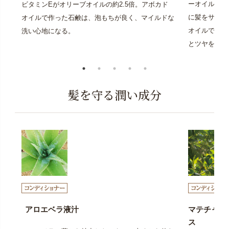
ーオイルの一
ビタミンEがオリーブオイルの約2.5倍。アボカド
に髪をサラサ
オイルで作った石鹸は、泡もちが良く、マイルドな
オイルであり
洗い心地になる。
とツヤを与え
髪を守る潤い成分
アロエベラ液汁
マテチャ葉
ス