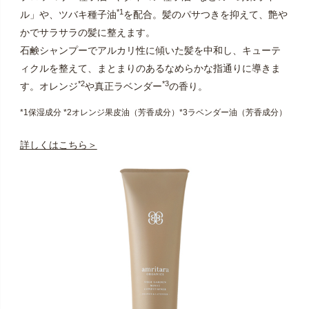
*1
ル」や、ツバキ種子油
を配合。髪のパサつきを抑えて、艶や
かでサラサラの髪に整えます。
石鹸シャンプーでアルカリ性に傾いた髪を中和し、キューテ
ィクルを整えて、まとまりのあるなめらかな指通りに導きま
*2
*3
す。オレンジ
や真正ラベンダー
の香り。
*1保湿成分 *2オレンジ果皮油（芳香成分）*3ラベンダー油（芳香成分）
詳しくはこちら＞