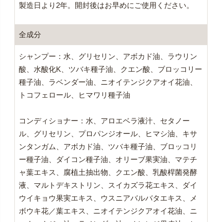
製造日より2年。開封後はお早めにご使用ください。
全成分
シャンプー：水、グリセリン、アボカド油、ラウリン
酸、水酸化K、ツバキ種子油、クエン酸、ブロッコリー
種子油、ラベンダー油、ニオイテンジクアオイ花油、
トコフェロール、ヒマワリ種子油
コンディショナー：水、アロエベラ液汁、セタノー
ル、グリセリン、プロパンジオール、ヒマシ油、キサ
ンタンガム、アボカド油、ツバキ種子油、ブロッコリ
ー種子油、ダイコン種子油、オリーブ果実油、マテチ
ャ葉エキス、腐植土抽出物、クエン酸、乳酸桿菌発酵
液、マルトデキストリン、スイカズラ花エキス、ダイ
ウイキョウ果実エキス、ウスニアバルバタエキス、メ
ボウキ花／葉エキス、ニオイテンジクアオイ花油、ニ