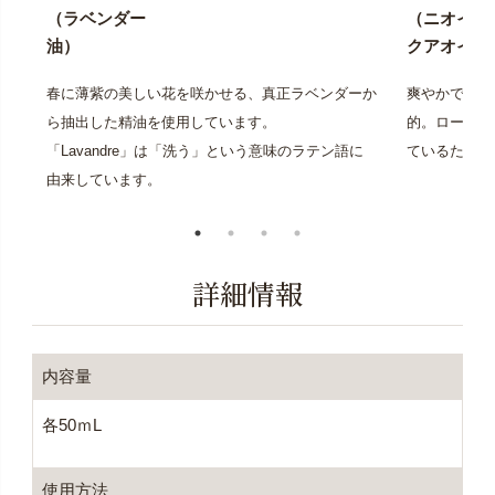
（ラベンダー
（ニオイテ
油）
クアオイ花
春に薄紫の美しい花を咲かせる、真正ラベンダーか
爽やかであり
ら抽出した精油を使用しています。
的。ローズに
「Lavandre」は「洗う」という意味のラテン語に
ているためロ
由来しています。
詳細情報
内容量
各50ｍL
使用方法