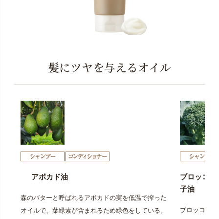
髪にツヤを与えるオイル
アボカド油
ブロッコリ
子油
森のバターと呼ばれるアボカドの実を低温で搾った
ブロッコリー
オイルで、葉緑素が含まれるため緑色をしている。