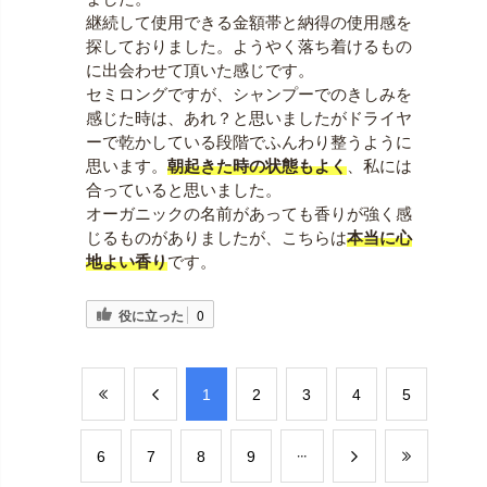
継続して使用できる金額帯と納得の使用感を
探しておりました。ようやく落ち着けるもの
に出会わせて頂いた感じです。
セミロングですが、シャンプーでのきしみを
感じた時は、あれ？と思いましたがドライヤ
ーで乾かしている段階でふんわり整うように
思います。
朝起きた時の状態もよく
、私には
合っていると思いました。
オーガニックの名前があっても香りが強く感
じるものがありましたが、こちらは
本当に心
地よい香り
です。
役に立った
0
​1
​2
​3
​4
​5
​6
​7
​8
​9