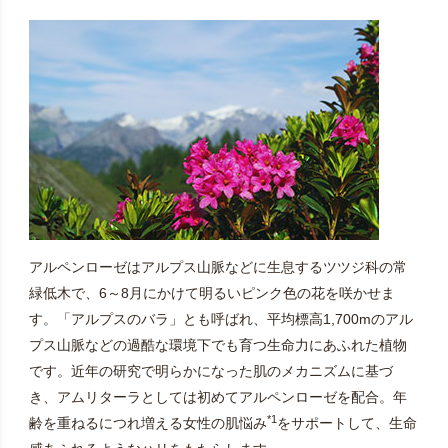
アルペンローゼはアルプス山脈などに生息するツツジ科の常
緑低木で、6～8月にかけて明るいピンク色の花を咲かせま
す。「アルプスのバラ」とも呼ばれ、平均標高1,700mのアル
プス山脈などの過酷な環境下でも育つ生命力にあふれた植物
です。近年の研究で明らかになった肌のメカニズムに基づ
き、アムリターラとしては初めてアルペンローゼを配合。年
*1
齢を重ねるにつれ増える女性の肌悩み
をサポートして、生命