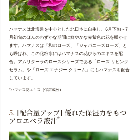
ハマナスは北海道を中心とした北日本に自生し、6月下旬～7
月初旬のほんのわずかな期間に鮮やかな赤紫色の花を咲かせ
ます。ハマナスは「和のローズ」「ジャパニーズローズ」と
も呼ばれ、この化粧水にはハマナスの花びらのエキスを配
合。アムリターラのローズシリーズである「ローズ リビング
セラム」や「ローズ エナジー クリーム」にもハマナスを配合
しています。
*ハマナス花エキス（保湿成分）
5.
[配合量アップ] 優れた保湿力をもつ
*
アロエベラ液汁