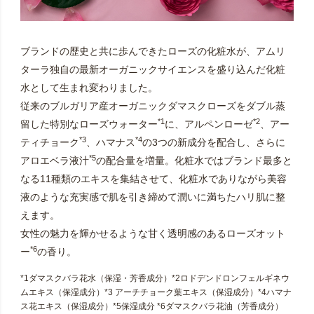
ブランドの歴史と共に歩んできたローズの化粧水が、アムリ
ターラ独自の最新オーガニックサイエンスを盛り込んだ化粧
水として生まれ変わりました。
従来のブルガリア産オーガニックダマスクローズをダブル蒸
*1
*2
留した特別なローズウォーター
に、アルペンローゼ
、アー
*3
*4
ティチョーク
、ハマナス
の3つの新成分を配合し、さらに
*5
アロエベラ液汁
の配合量を増量。化粧水ではブランド最多と
なる11種類のエキスを集結させて、化粧水でありながら美容
液のような充実感で肌を引き締めて潤いに満ちたハリ肌に整
えます。
女性の魅力を輝かせるような甘く透明感のあるローズオット
*6
ー
の香り。
*1ダマスクバラ花水（保湿・芳香成分）*2ロドデンドロンフェルギネウ
ムエキス（保湿成分）*3 アーチチョーク葉エキス（保湿成分）*4ハマナ
ス花エキス（保湿成分）*5保湿成分 *6ダマスクバラ花油（芳香成分）