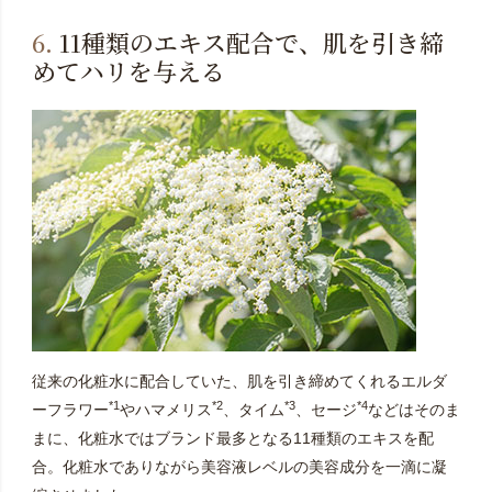
6.
11種類のエキス配合で、肌を引き締
めてハリを与える
従来の化粧水に配合していた、肌を引き締めてくれるエルダ
*1
*2
*3
*4
ーフラワー
やハマメリス
、タイム
、セージ
などはそのま
まに、化粧水ではブランド最多となる11種類のエキスを配
合。化粧水でありながら美容液レベルの美容成分を一滴に凝