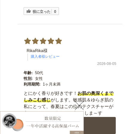
役に立った
0
RikaRika様
2026-08-05
年齢:
50代
性別:
女性
利用期間:
1ヶ月未満
とにかく香りが好きです！
お肌の奥深くまで
しみこむ感じ
がします。敏感肌＆ゆらぎ肌の
私にとって、春夏はこの位のテクスチャーが
合ってます♪しばらくリピートしま～す
カートに入れる
役に立った
0