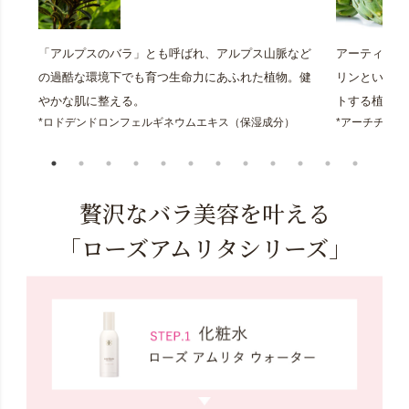
「アルプスのバラ」とも呼ばれ、アルプス山脈など
アーティチョ
の過酷な環境下でも育つ生命力にあふれた植物。健
リンという成
やかな肌に整える。
トする植物。
*ロドデンドロンフェルギネウムエキス（保湿成分）
*アーチチョ
贅沢なバラ美容を叶える
「ローズアムリタシリーズ」