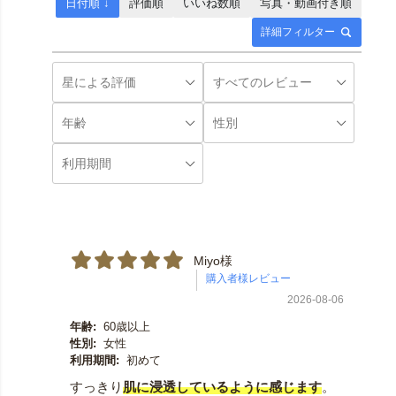
日付順 ↓
評価順
いいね数順
写真・動画付き順
詳細フィルター
Miyo様
2026-08-06
年齢:
60歳以上
性別:
女性
利用期間:
初めて
すっきり
肌に浸透しているように感じます
。