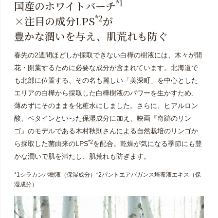
*1
国産のホワイトバーチ
*2
×注目の成分LPS
が
豊かな潤いを与え、肌荒れも防ぐ
春先の2週間ほどしか採取できない白樺の樹液には、木々が開
花・開葉するために必要な成分が含まれています。北海道で
も北部に位置する、その名も麗しい「美深町」を中心とした
エリアの白樺から採取した白樺樹液のパワーを生かすため、
薄めずにそのままを化粧水にしました。さらに、ヒアルロン
酸、ベタインといった保湿成分に加え、映画『奇跡のリン
ゴ』のモデルである木村秋則さんによる自然栽培のリンゴか
*2
ら採取した菌由来のLPS
を配合。乾燥が気になる季節にも豊
かな潤いで肌を満たし、肌荒れも防ぎます。
*1シラカンバ樹液（保湿成分）*2パントエアバガンス培養液エキス（保
湿成分）