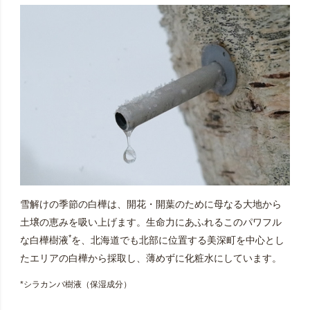
雪解けの季節の白樺は、開花・開葉のために母なる大地から
土壌の恵みを吸い上げます。生命力にあふれるこのパワフル
*
な白樺樹液
を、北海道でも北部に位置する美深町を中心とし
たエリアの白樺から採取し、薄めずに化粧水にしています。
*シラカンバ樹液（保湿成分）