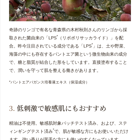
奇跡のリンゴで有名な青森県の木村秋則さんのリンゴから採
*
取された菌由来の「LPS
（リポポリサッカライド）」を配
*
合。昨今注目されている成分である「LPS
」は、土や野菜、
海藻の中にも存在するパントエア菌という微生物由来の成分
で、糖と脂質が結合した形をしています。直接塗布すること
で、潤いを守って肌を整える働きがあります。
*パントエアバガンス培養液エキス（保湿成分）
3.
低刺激で敏感肌にもおすすめ
精油は不使用。敏感肌対象パッチテスト済み、および、ステ
*
ィンギングテスト済み
で、肌が敏感な方にもお使いいただけ
ます。強い香りが苦手な方にも使いやすくなっています。