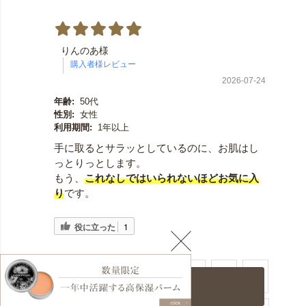
りんのあ様
2026-07-24
年齢:
50代
性別:
女性
利用期間:
1年以上
手に取るとサラッとしているのに、お肌はし
っとりっとします。
もう、
これなしではいられないほどお気に入
り
です。
役に立った
1
​1
​2
​3
​4
​5
カートに入れる