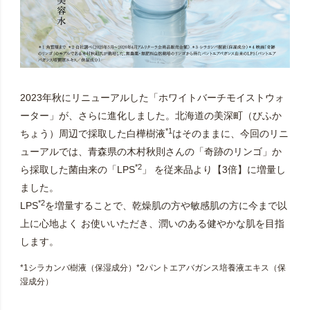
2023年秋にリニューアルした「ホワイトバーチモイストウォ
ーター」が、さらに進化しました。北海道の美深町（びふか
*1
ちょう）周辺で採取した白樺樹液
はそのままに、今回のリニ
ューアルでは、青森県の木村秋則さんの「奇跡のリンゴ」か
*2
ら採取した菌由来の「LPS
」 を従来品より【3倍】に増量し
ました。
*2
LPS
を増量することで、乾燥肌の方や敏感肌の方に今まで以
上に心地よく お使いいただき、潤いのある健やかな肌を目指
します。
*1シラカンバ樹液（保湿成分）*2パントエアバガンス培養液エキス（保
湿成分）