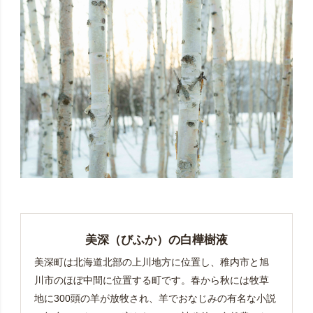
美深（びふか）の白樺樹液
美深町は北海道北部の上川地方に位置し、稚内市と旭
川市のほぼ中間に位置する町です。春から秋には牧草
地に300頭の羊が放牧され、羊でおなじみの有名な小説