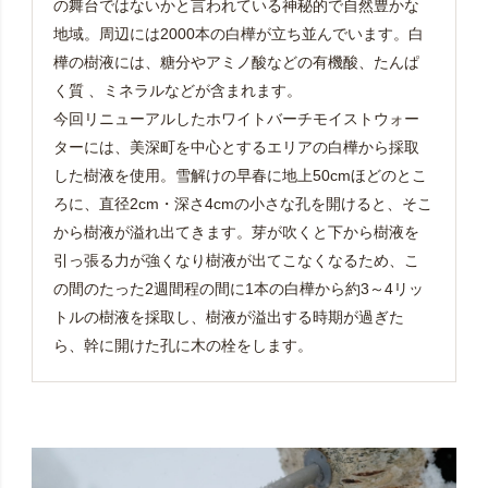
の舞台ではないかと言われている神秘的で自然豊かな
地域。周辺には2000本の白樺が立ち並んでいます。白
樺の樹液には、糖分やアミノ酸などの有機酸、たんぱ
く質 、ミネラルなどが含まれます。
今回リニューアルしたホワイトバーチモイストウォー
ターには、美深町を中心とするエリアの白樺から採取
した樹液を使用。雪解けの早春に地上50cmほどのとこ
ろに、直径2cm・深さ4cmの小さな孔を開けると、そこ
から樹液が溢れ出てきます。芽が吹くと下から樹液を
引っ張る力が強くなり樹液が出てこなくなるため、こ
の間のたった2週間程の間に1本の白樺から約3～4リッ
トルの樹液を採取し、樹液が溢出する時期が過ぎた
ら、幹に開けた孔に木の栓をします。