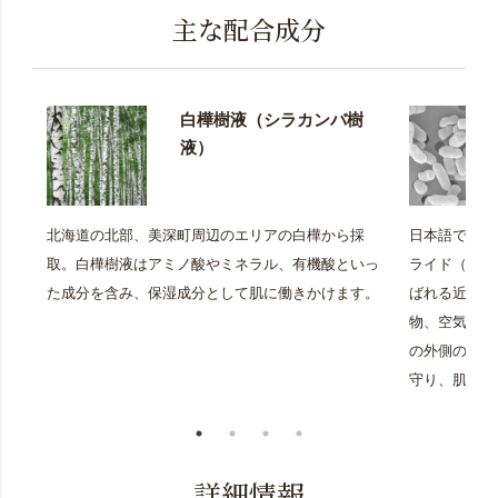
主な配合成分
白樺樹液（シラカンバ樹
液）
北海道の北部、美深町周辺のエリアの白樺から採
日本語では「
取。白樺樹液はアミノ酸やミネラル、有機酸といっ
ライド（Lipop
た成分を含み、保湿成分として肌に働きかけます。
ばれる近年注
物、空気中に
の外側の成分
守り、肌を整
詳細情報