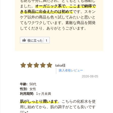
も艶も十分に満たされ、とてもとても感動し
ました。
オーガニック系で、ここまで納得で
きる商品に出会えたのは初めて
です。スキン
ケア以外の商品も色々試してみたいと思いと
てもワクワクしています。素敵な商品を開発
してくださり、ありがとうございます。
役に立った
1
taka様
2026-08-05
年齢:
50代
性別:
女性
利用期間:
1ヶ月未満
肌がしっとり潤います
。こちらの化粧水を使
用し始めてから、肌の調子がとても良いです
◡̈⃝︎⋆︎*