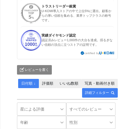
トラストリーダー銀賞
U-KOMI導入ストアの中で上位5%に選出。顧客か
らの厚い信頼を集める、業界トップクラスの称号
です。
実績ダイヤモンド認定
認証済みレビュー1,000件の大台を達成。揺るぎな
い信頼の頂点に立つストアの証明です。
certified by
レビューを書く
日付順 ↓
評価順
いいね数順
写真・動画付き順
詳細フィルター