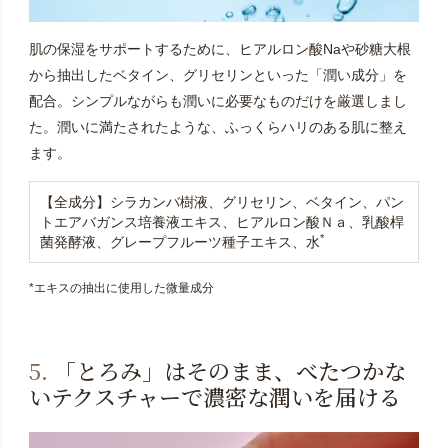
肌の保湿をサポートするために、ヒアルロン酸Naや砂糖大根
から抽出したベタイン、グリセリンといった「潤い成分」を
配合。シンプルながらも潤いに必要なものだけを厳選しまし
た。潤いに満たされたような、ふっくらハリのある肌に整え
ます。
【全成分】シラカンバ樹液、グリセリン、ベタイン、パン
トエアバガンス培養液エキス、ヒアルロン酸Ｎａ、乳酸桿
*
菌発酵液、グレープフルーツ種子エキス、水
*エキスの抽出に使用した微量成分
5.
「とろみ」はそのまま、べたつかな
いテクスチャーで濃密な潤いを届ける