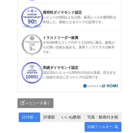
透明性ダイヤモンド認定
レビューの9割以上を公開。最高レベルの透明性を
実現した、模範となるストアの証明です。
トラストリーダー銀賞
U-KOMI導入ストアの中で上位5%に選出。顧客か
らの厚い信頼を集める、業界トップクラスの称号
です。
実績ダイヤモンド認定
認証済みレビュー1,000件の大台を達成。揺るぎな
い信頼の頂点に立つストアの証明です。
certified by
レビューを書く
日付順 ↓
評価順
いいね数順
写真・動画付き順
詳細フィルター