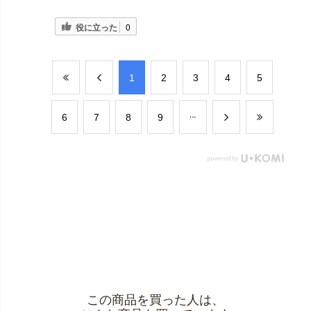
役に立った
0
​1
​2
​3
​4
​5
​6
​7
​8
​9
この商品を買った人は、