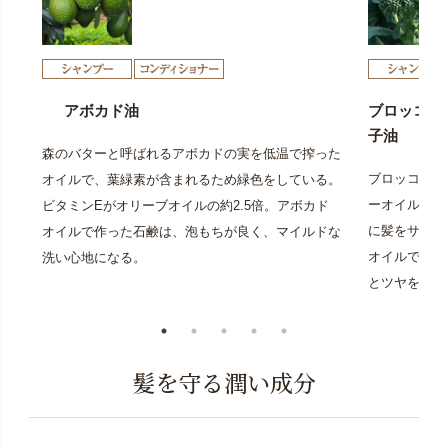
アボカド油
ブロッコリ
子油
森のバターと呼ばれるアボカドの実を低温で搾った
ブロッコリー
オイルで、葉緑素が含まれるため緑色をしている。
ーオイルの一
ビタミンEがオリーブオイルの約2.5倍。アボカド
に髪をサラサ
オイルで作った石鹸は、泡もちが良く、マイルドな
オイルであり
洗い心地になる。
とツヤを与え
髪を守る潤い成分