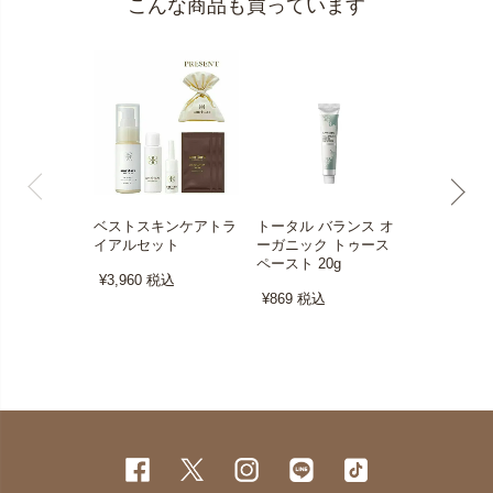
こんな商品も買っています
ベストスキンケアトラ
トータル バランス オ
＜キメ・つ
イアルセット
ーガニック トゥース
アルセット
ペースト 20g
¥3,960
税込
¥3,960
税
¥869
税込