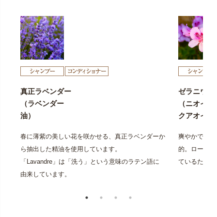
真正ラベンダー
ゼラニウム
（ラベンダー
（ニオイテ
油）
クアオイ花
春に薄紫の美しい花を咲かせる、真正ラベンダーか
爽やかであり
ら抽出した精油を使用しています。
的。ローズに
「Lavandre」は「洗う」という意味のラテン語に
ているためロ
由来しています。