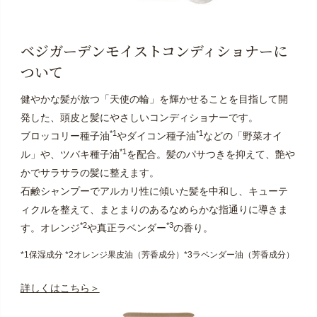
ベジガーデンモイストコンディショナーに
ついて
健やかな髪が放つ「天使の輪」を輝かせることを目指して開
発した、頭皮と髪にやさしいコンディショナーです。
*1
*1
ブロッコリー種子油
やダイコン種子油
などの「野菜オイ
*1
ル」や、ツバキ種子油
を配合。髪のパサつきを抑えて、艶や
かでサラサラの髪に整えます。
石鹸シャンプーでアルカリ性に傾いた髪を中和し、キューテ
ィクルを整えて、まとまりのあるなめらかな指通りに導きま
*2
*3
す。オレンジ
や真正ラベンダー
の香り。
*1保湿成分 *2オレンジ果皮油（芳香成分）*3ラベンダー油（芳香成分）
詳しくはこちら＞