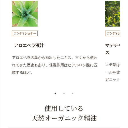
アロエベラ液汁
マテチャ葉
ス
アロエベラの葉から抽出したエキス。古くから使わ
マテ茶は「マ
れてきた歴史もあり、保湿作用はヒアルロン酸に匹
ールを含み「
敵するほど。
ガニックのマ
使用している
天然オーガニック精油