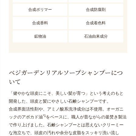
合成ポリマー
合成防腐剤
合成香料
合成着色料
鉱物油
石油由来成分
ベジガーデンリアルソープシャンプーにつ
いて
「健やかな頭皮にこそ、美しい髪が育つ」という考えのもと
開発した、頭皮と髪にやさしい石鹸シャンプーです。
合成界面活性剤や、アミノ酸系洗浄成分は不使用。オーガニ
*1
ックのアボカド油
をベースに、職人が昔ながらの釜焚き製法
で作り上げました。石鹸シャンプーとは思えないクリーミー
な泡立ちで、頭皮の汚れや余分な皮脂をスッキリ洗い流し