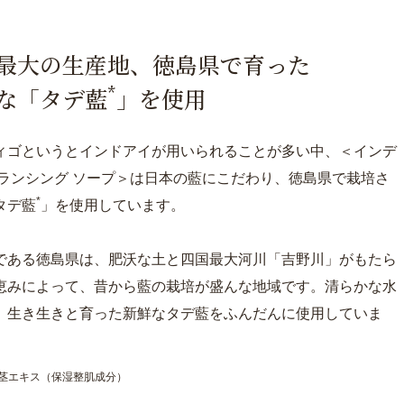
最大の生産地、徳島県で育った
*
な「タデ藍
」を使用
ィゴというとインドアイが用いられることが多い中、＜インデ
バランシング ソープ＞は日本の藍にこだわり、徳島県で栽培さ
*
タデ藍
」を使用しています。
である徳島県は、肥沃な土と四国最大河川「吉野川」がもたら
恵みによって、昔から藍の栽培が盛んな地域です。清らかな水
、生き生きと育った新鮮なタデ藍をふんだんに使用していま
／茎エキス（保湿整肌成分）