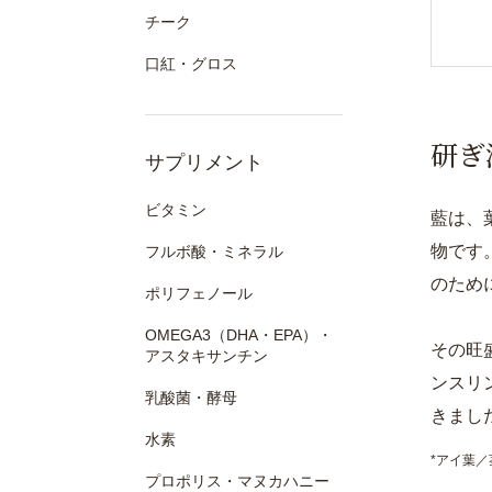
チーク
口紅・グロス
研ぎ
サプリメント
ビタミン
藍は、
物です
フルボ酸・ミネラル
のため
ポリフェノール
OMEGA3（DHA・EPA）・
その旺
アスタキサンチン
ンスリ
乳酸菌・酵母
きまし
水素
*アイ葉
プロポリス・マヌカハニー