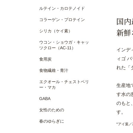
ルテイン・カロテノイド
国内
コラーゲン・プロテイン
新鮮
シリカ（ケイ素）
ウコン・ショウガ・キャッ
ツクロー（AC-11）
インデ
ィゴ 
食用炭
れた「
食物繊維・青汁
エクオール・チェストベリ
生産地
ー・マカ
す水の
GABA
のもと
女性のための
す。
春のゆらぎに
*アイ葉