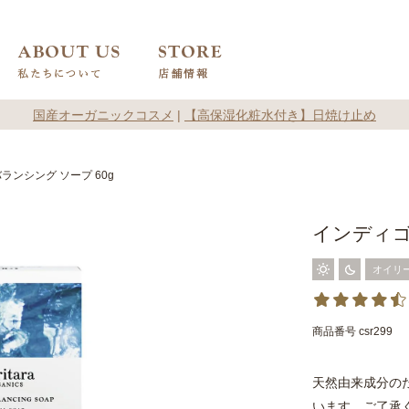
国産オーガニックコスメ
|
【高保湿化粧水付き】日焼け止め
ランシング ソープ 60g
インディゴ
オイリ
商品番号
csr299
天然由来成分の
います。ご了承