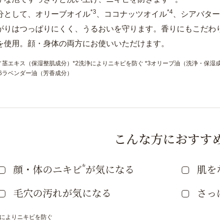
*3
*4
分として、オリーブオイル
、ココナッツオイル
、シアバター
がりはつっぱりにくく、うるおいを守ります。香りにもこだわ
を使用。顔・身体の両方にお使いいただけます。
／茎エキス（保湿整肌成分）*2洗浄によりニキビを防ぐ *3オリーブ油（洗浄・保湿
*6ラベンダー油（芳香成分）
こんな方におすす
*
顔・体のニキビ
が気になる
肌を
毛穴の汚れが気になる
さっ
浄によりニキビを防ぐ