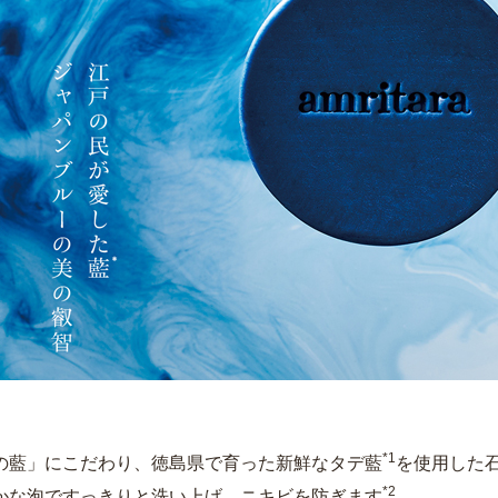
*1
の藍」にこだわり、徳島県で育った新鮮なタデ藍
を使用した
*2
かな泡ですっきりと洗い上げ、ニキビを防ぎます
。