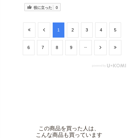
役に立った
0
​1
​2
​3
​4
​5
​6
​7
​8
​9
この商品を買った人は、
こんな商品も買っています