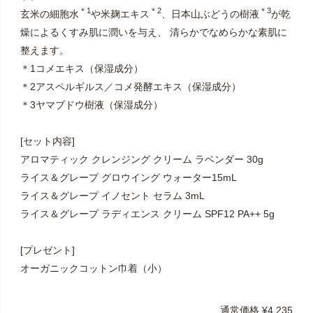
＊1
＊2
＊3
玄米の細胞水
や米麹エキス
、日本山ぶどうの樹液
が乾
燥によるくすみ肌に潤いを与え、 清らかでなめらかな素肌に
整えます。
＊1コメエキス（保湿成分）
＊2アスペルギルス／コメ発酵エキス（保湿成分）
＊3ヤマブドウ樹液（保湿成分）
[セット内容]
アロマティック クレンジング クリーム ラベンダー 30g
ライス＆グレープ グロウイング ウォーター15mL
ライス＆グレープ イノセント セラム 3mL
ライス＆グレープ ラディエンス クリーム SPF12 PA++ 5g
[プレゼント]
オーガニックコットン巾着（小）
通常価格
¥
4,235