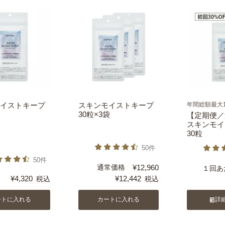
イストキープ
スキンモイストキープ
年間総額最大1
30粒×3袋
【定期便／
スキンモイ
30粒
50件
50件
通常価格
¥
12,960
１回あ
¥
4,320
¥
12,442
税込
税込
ートに入れる
カートに入れる
詳