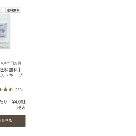
6,025円お得
送料無料】
ストキープ
23件
たり
¥
4,061
税込
細を見る