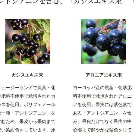
ントシアニンを含む、「カシスエキス末」
カシスエキス末
アロニアエキス末
ニュージーランドで農薬・化
ヨーロッパ産の農薬・化学肥
学肥料不使用で栽培されたカ
料不使用で栽培されたアロニ
シスを使用。ポリフェノール
アを使用。果実には紫色素で
の一種「アントシアニン」を
ある「アントシアニン」を含
含むため、果皮から果肉まで
み、果皮だけでなく果実の中
深い紫紺色をしています。原
心部まで鮮やかな紫色をして