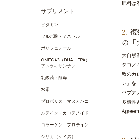
肥料は
サプリメント
ビタミン
複
フルボ酸・ミネラル
の「
ポリフェノール
大自然
OMEGA3（DHA・EPA）・
タコノ
アスタキサンチン
数のカ
乳酸菌・酵母
ン」を
水素
※ブア
プロポリス・マヌカハニー
多様性条約
Agre
ルテイン・カロテノイド
コラーゲン・プロテイン
シリカ（ケイ素）