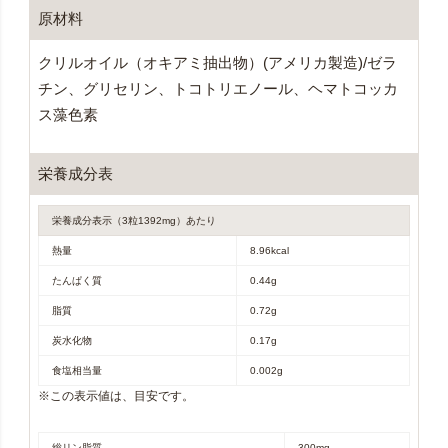
原材料
クリルオイル（オキアミ抽出物）(アメリカ製造)/ゼラ
チン、グリセリン、トコトリエノール、ヘマトコッカ
ス藻色素
栄養成分表
栄養成分表示（3粒1392mg）あたり
熱量
8.96kcal
たんぱく質
0.44g
脂質
0.72g
炭水化物
0.17g
食塩相当量
0.002g
※この表示値は、目安です。
総リン脂質
300mg