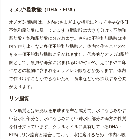
オメガ3脂肪酸（DHA・EPA）
オメガ3脂肪酸は、体内のさまざまな機能にとって重要な多価
不飽和脂肪酸に属しています（脂肪酸は大きく分けて不飽和
脂肪酸と飽和脂肪酸に分かれます。さらに不飽和脂肪酸は体
内で作り出せない多価不飽和脂肪酸と、体内で作ることので
きる一価不飽和脂肪酸に分かれます）。代表的なオメガ3脂肪
酸として、魚貝や海藻に含まれるDHAやEPA、えごまや亜麻
仁などの植物に含まれるα-リノレン酸などがあります。体内
で作り出すことができないため、食事などから摂取する必要
があります。
リン脂質
リン脂質とは細胞膜を形成する主な成分で、水になじみやす
い親水性部分と、水になじみにくい疎水性部分の両方の性質
を併せ持っています。クリルオイルに含有しているDHA・
EPAはリン脂質と結合しており、水に溶けるため、体内へ吸