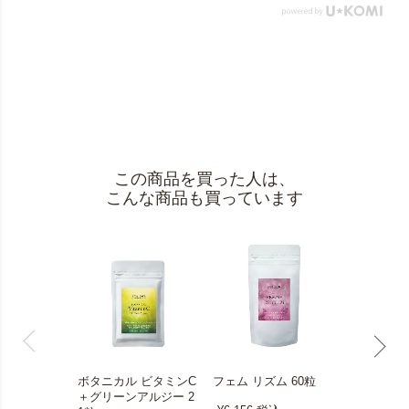
この商品を買った人は、
こんな商品も買っています
ボタニカル ビタミンC
フェム リズム 60粒
スキンモイ
＋グリーンアルジー 2
30粒