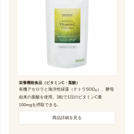
栄養機能食品（ビタミンC・葉酸）
有機アセロラと海洋性緑藻（テトラSOD
）、酵母
®
由来の葉酸を使用。3粒で1日のビタミンC量
100mgを摂取できる。
商品詳細を見る