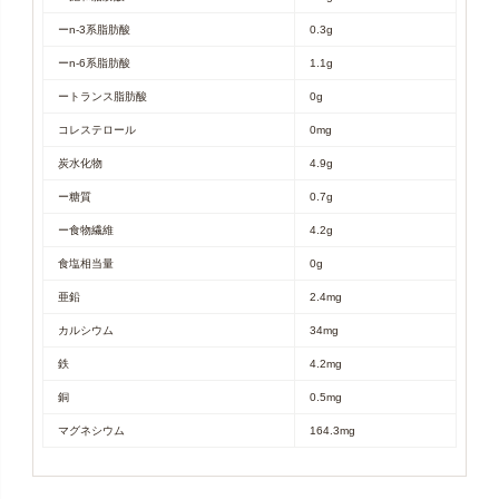
ーn-3系脂肪酸
0.3g
ーn-6系脂肪酸
1.1g
ートランス脂肪酸
0g
コレステロール
0mg
炭水化物
4.9g
ー糖質
0.7g
ー食物繊維
4.2g
食塩相当量
0g
亜鉛
2.4mg
カルシウム
34mg
鉄
4.2mg
銅
0.5mg
マグネシウム
164.3mg