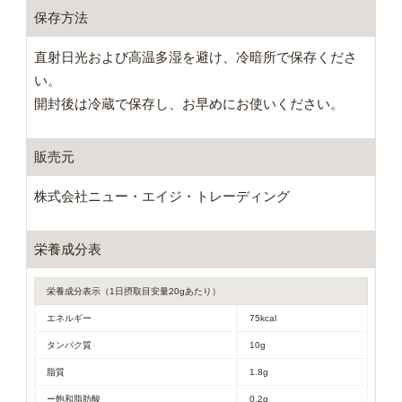
保存方法
直射日光および高温多湿を避け、冷暗所で保存くださ
い。
開封後は冷蔵で保存し、お早めにお使いください。
販売元
株式会社ニュー・エイジ・トレーディング
栄養成分表
栄養成分表示（1日摂取目安量20gあたり）
エネルギー
75kcal
タンパク質
10g
脂質
1.8g
ー飽和脂肪酸
0.2g