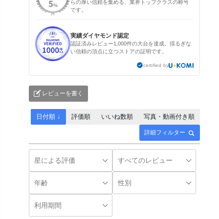
らの厚い信頼を集める、業界トップクラスの称号
です。
実績ダイヤモンド認定
認証済みレビュー1,000件の大台を達成。揺るぎな
い信頼の頂点に立つストアの証明です。
certified by
レビューを書く
日付順 ↓
評価順
いいね数順
写真・動画付き順
詳細フィルター