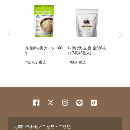
有機麻の実ナッツ 160
味付け海苔 旨 全型6枚
古式圧搾 な
g
分(8切48枚入)
5g
¥1,782
税込
¥864
税込
¥1,998
税
お問い合わせ／ご意見・ご感想