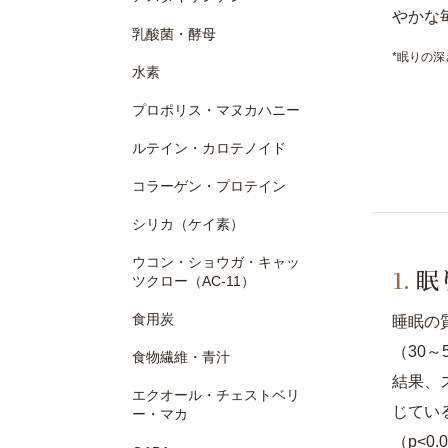
やかな
乳酸菌・酵母
*眠りの
水素
プロポリス・マヌカハニー
ルテイン・カロテノイド
コラーゲン・プロテイン
シリカ（ケイ素）
ウコン・ショウガ・キャッ
眠
ツクロー（AC-11）
食用炭
睡眠の
（30
食物繊維・青汁
結果、
エクオール・チェストベリ
じてい
ー・マカ
（p<0.