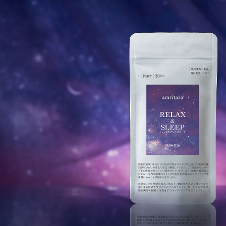
ことや、一
ださい。
※商品はポス
スト投函口
ご不在時に
頼ください
日」は、当
ざいません
もございま
込み合う時
います。ま
システムの
枠」は、定
さい。
※5回目以降
更に関する