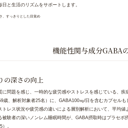
毎日と生活のリズムをサポートします。
深さ、すっきりとした目覚め
機能性関与成分GABA
りの深さの向上
質に問題を感じ、一時的な疲労感やストレスを感じている、疾
～59歳、解析対象者25名）に、GABA100㎎/日を含むカプセ
ストレス状況や疲労感の違いによる層別解析において、平均値
る被験者の深いノンレム睡眠時間が、GABA摂取時はプラセボ
05）。