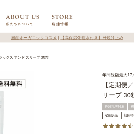
国産オーガニックコスメ
|
【高保湿化粧水付き】日焼け止め
ックス アンド スリープ 30粒
年間総額最大17,
【定期便／
リープ 30
軽減税率対象
機
定期販売
初回特