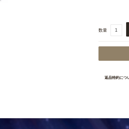
す。
＜必ずご確認
※4回目のお
んので、定
体に合うか
※解約のご連
します。
※お一人様最
返品特約につ
の割引価格
※お支払いはク
ります。万
も、該当月
定口座へご
※システム上