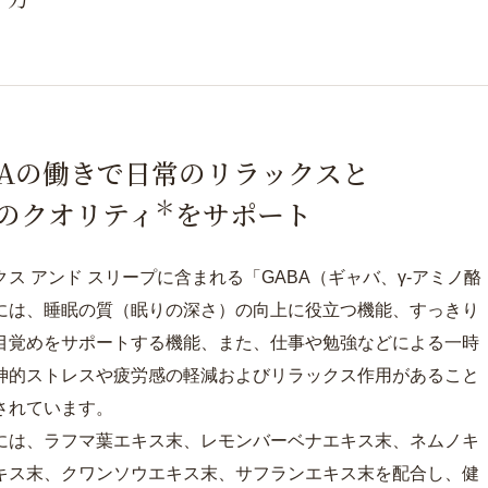
BAの働きで日常のリラックスと
＊
のクオリティ
をサポート
クス アンド スリープに含まれる「GABA（ギャバ、γ-アミノ酪
には、睡眠の質（眠りの深さ）の向上に役立つ機能、すっきり
目覚めをサポートする機能、また、仕事や勉強などによる一時
神的ストレスや疲労感の軽減およびリラックス作用があること
されています。
には、ラフマ葉エキス末、レモンバーベナエキス末、ネムノキ
キス末、クワンソウエキス末、サフランエキス末を配合し、健