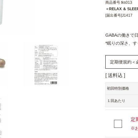
商品番号
tks013
＜RELAX ＆ S
[届出番号]J1417
GABAの働き
*眠りの深さ、
定期便規約＜
送料込
1年定期購入い
（初回1,620
初回特別価格
円×12ヶ月）
１回あたり
定期便は、そ
のご連絡をい
定
スです。
※
通常価格から