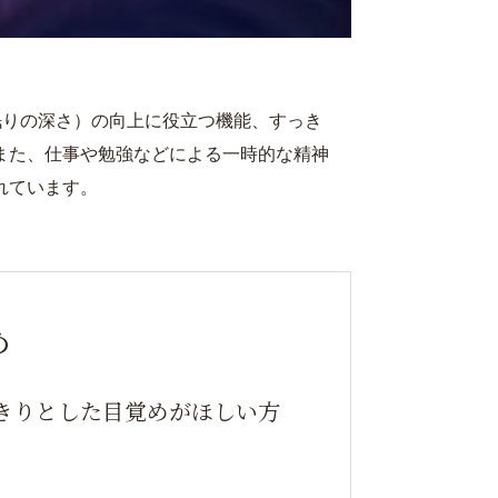
承ります。直近のご配送分をお受け取り後、次回
（出荷日）」の2週間前までにお申し出くださ
眠りの深さ）の向上に役立つ機能、すっき
ついて複数のお届け先を設定することはできませ
また、仕事や勉強などによる一時的な精神
れています。
し込み時に登録住所以外をお届け先にご設定され
マイページからは変更できないため、「お問い合
ム」より、住所変更をご依頼ください。
送完了後に「定期便ご購入」に応じたポイントを
おりますが、システムの都合上、ポイントをご利
め
は、定期便以外のご注文時となります。
きりとした目覚めがほしい方