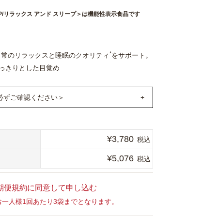
LEEP/リラックス アンド スリープ＞は機能性表示食品です
*
で日常のリラックスと睡眠のクオリティ
をサポート。
すっきりとした目覚め
必ずご確認ください＞
ただくと、通常購入より17,064円お得に！
円＋2回目以降324円×11ヶ月）＋（送料最大990
¥
3,780
税込
¥
5,076
税込
の都度ご注文いただかなくても、お客様から中止
ただくまで毎月定期的に商品をお届けするサービ
期便規約に同意して申し込む
お一人様1回あたり3袋までとなります。
最大30％OFF・全国送料無料でお届けいたしま