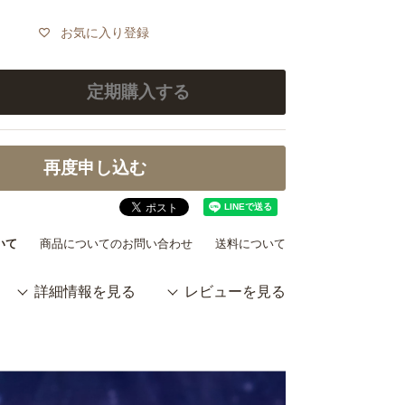
お気に入り登録
ください＞
定期購入する
届けが完了するまで数量の変更・解約はできませ
期便お申し込み前にまずは通常購入いただき、お
などお試しいただいた上でお申し込みください。
再度申し込む
絡がない場合、5回目以降も継続してお届けいた
大3袋までお申し込みいただけますが、初回限定
いて
商品についてのお問い合わせ
送料について
はお一人様一回限りとなっております。
詳細情報を見る
レビューを見る
レジットカードとamazon payのみとなってお
一「クレジットカードエラー」が生じた場合で
の解約は承っておりませんので、未決済分のみ指
入金いただいております。予めご了承ください。
、定期便商品と通常商品を一緒にご購入いただく