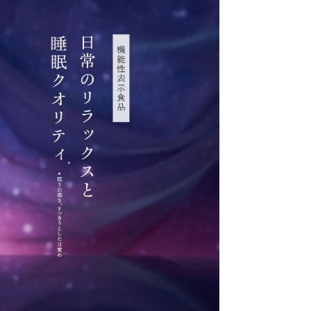
緒にお届けすることができません。予めご了承く
ト投函の「メール便」でのお届けになります。ポ
が小さい場合、対面にてお渡しになりますので、
は「不在通知」より直接配送会社へ再配達をご依
。お申し込みステップでご指定いただく「お届け
社からの「出荷日の目安」となりご到着日ではご
。お届け目安は1～３日ですが多少前後する場合
す。「出荷日」が休日にあたる場合や、連休等で
期等に、余裕を持って早めに出荷する場合もござ
た交通事情により多少遅れる場合がございます。
都合上、お申し込み時に表示される「時間指定
期便ではご利用いただけません。予めご了承くだ
のお休み（スキップ）・解約・出荷日・数量の変
ご相談は、マイページ・お電話・お問い合わせフ