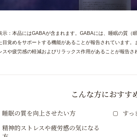
ォームにて
「お届け日
い。
表示：本品にはGABAが含まれます。GABAには、睡眠の質（
※１定期便に
ん。
た目覚めをサポートする機能があることが報告されています。
レスや疲労感の軽減およびリラックス作用があることが報告さ
※定期便お申
た場合は、
わせフォー
※定期便の配
お付けして
こんな方におすす
用できるの
睡眠の質を向上させたい方
すっ
精神的ストレスや疲労感の気になる
方