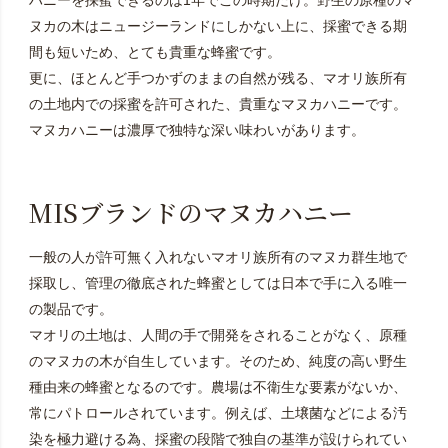
ハニーを採蜜できるのは1年でこの時期だけ。野生の原種のマ
ヌカの木はニュージーランドにしかない上に、採蜜できる期
間も短いため、とても貴重な蜂蜜です。
更に、ほとんど手つかずのままの自然が残る、マオリ族所有
の土地内での採蜜を許可された、貴重なマヌカハニーです。
マヌカハニーは濃厚で独特な深い味わいがあります。
MISブランドのマヌカハニー
一般の人が許可無く入れないマオリ族所有のマヌカ群生地で
採取し、管理の徹底された蜂蜜としては日本で手に入る唯一
の製品です。
マオリの土地は、人間の手で開発をされることがなく、原種
のマヌカの木が自生しています。そのため、純度の高い野生
種由来の蜂蜜となるのです。農場は不衛生な要素がないか、
常にパトロールされています。例えば、土壌菌などによる汚
染を極力避ける為、採蜜の段階で独自の基準が設けられてい