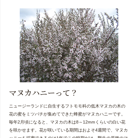
マヌカハニーって？
ニュージーランドに自生するフトモモ科の低木マヌカの木の
花の蜜をミツバチが集めてできた蜂蜜がマヌカハニーです。
毎年2月頃になると、マヌカの木は8～12mmくらいの白い花
を咲かせます。花が咲いている期間はおよそ4週間で、マヌカ