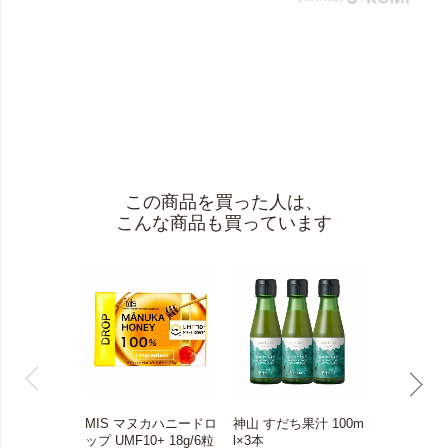
この商品を買った人は、
こんな商品も買っています
MIS マヌカハニードロ
神山 すだち果汁 100m
焼き海苔 膳
ップ UMF10+ 18g/6粒
l×3本