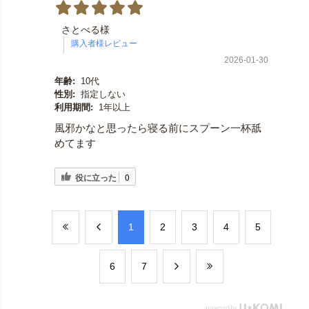
さとべる様
2026-01-30
年齢:
10代
性別:
指定しない
利用期間:
1年以上
風邪かなと思ったら寝る前にスプーン一杯舐
めてます
役に立った
0
​1
​2
​3
​4
​5
​6
​7