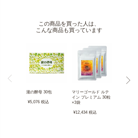
この商品を買った人は、
こんな商品も買っています
瀧の酵母 30包
マリーゴールド ルテ
エンパワーエ
イン プレミアム 30粒
粒×3袋
¥5,076
税込
×3袋
¥17,728
税
¥12,434
税込