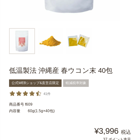
低温製法 沖縄産 春ウコン末 40包
公式WEBショップ&直営店限定
軽減税率対象
41件
商品番号
f609
内容量 60g(1.5g×40包)
¥
3,996
税込
37
ポイント進呈