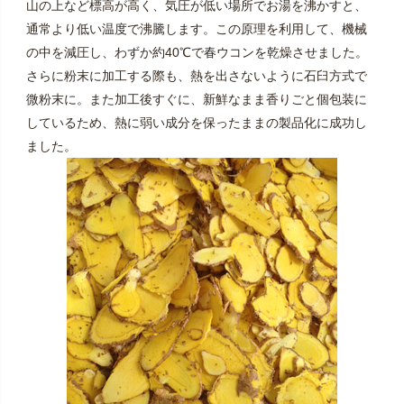
山の上など標高が高く、気圧が低い場所でお湯を沸かすと、
通常より低い温度で沸騰します。この原理を利用して、機械
の中を減圧し、わずか約40℃で春ウコンを乾燥させました。
さらに粉末に加工する際も、熱を出さないように石臼方式で
微粉末に。また加工後すぐに、新鮮なまま香りごと個包装に
しているため、熱に弱い成分を保ったままの製品化に成功し
ました。