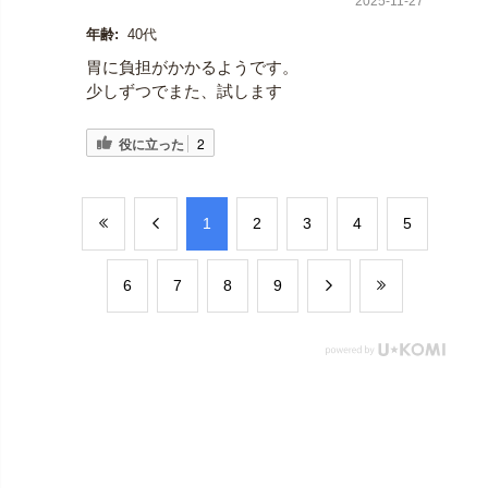
2025-11-27
年齢:
40代
胃に負担がかかるようです。
少しずつでまた、試します
役に立った
2
​1
​2
​3
​4
​5
​6
​7
​8
​9