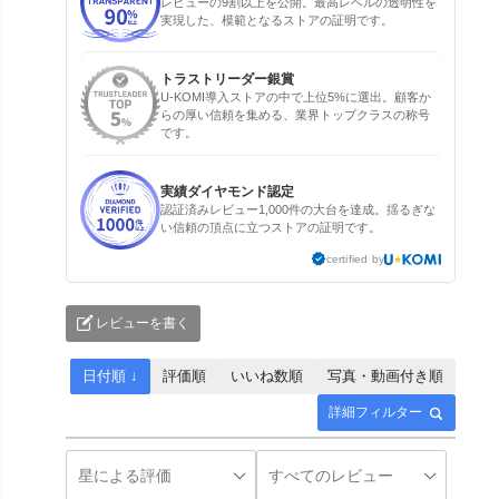
レビューの9割以上を公開。最高レベルの透明性を
実現した、模範となるストアの証明です。
トラストリーダー銀賞
U-KOMI導入ストアの中で上位5%に選出。顧客か
らの厚い信頼を集める、業界トップクラスの称号
です。
実績ダイヤモンド認定
認証済みレビュー1,000件の大台を達成。揺るぎな
い信頼の頂点に立つストアの証明です。
certified by
レビューを書く
日付順 ↓
評価順
いいね数順
写真・動画付き順
詳細フィルター