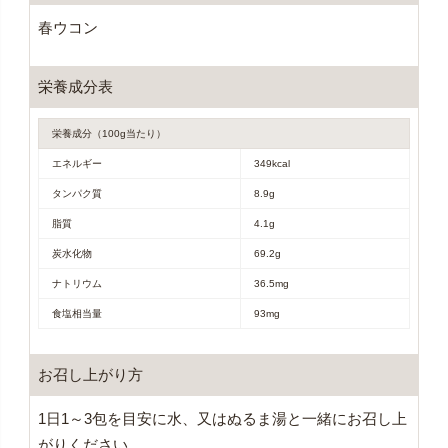
春ウコン
栄養成分表
栄養成分（100g当たり）
エネルギー
349kcal
タンパク質
8.9g
脂質
4.1g
炭水化物
69.2g
ナトリウム
36.5mg
食塩相当量
93mg
お召し上がり方
1日1～3包を目安に水、又はぬるま湯と一緒にお召し上
がりください。