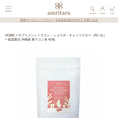
国産オーガニックコスメ
|
【高保湿化粧水付き】日焼け止め
HOME
サプリメント
ウコン・ショウガ・キャッツクロー（AC-11）
低温製法 沖縄産 春ウコン末 40包