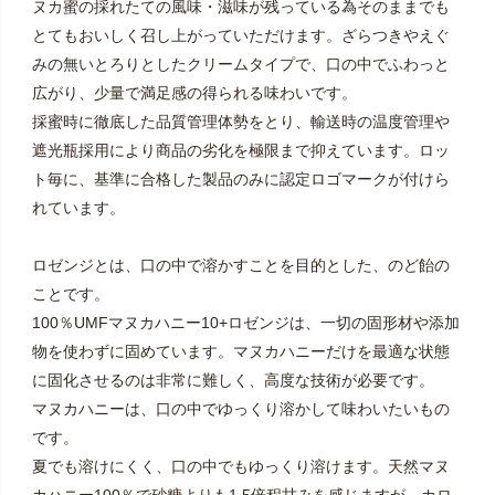
ヌカ蜜の採れたての風味・滋味が残っている為そのままでも
とてもおいしく召し上がっていただけます。ざらつきやえぐ
みの無いとろりとしたクリームタイプで、口の中でふわっと
広がり、少量で満足感の得られる味わいです。
採蜜時に徹底した品質管理体勢をとり、輸送時の温度管理や
遮光瓶採用により商品の劣化を極限まで抑えています。ロッ
ト毎に、基準に合格した製品のみに認定ロゴマークが付けら
れています。
ロゼンジとは、口の中で溶かすことを目的とした、のど飴の
ことです。
100％UMFマヌカハニー10+ロゼンジは、一切の固形材や添加
物を使わずに固めています。マヌカハニーだけを最適な状態
に固化させるのは非常に難しく、高度な技術が必要です。
マヌカハニーは、口の中でゆっくり溶かして味わいたいもの
です。
夏でも溶けにくく、口の中でもゆっくり溶けます。天然マヌ