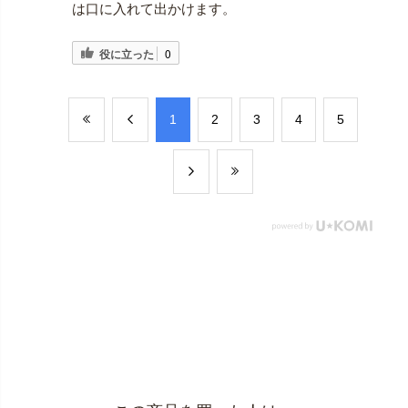
は口に入れて出かけます。
役に立った
0
​1
​2
​3
​4
​5