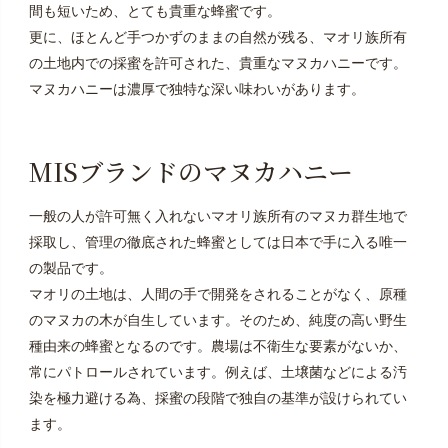
間も短いため、とても貴重な蜂蜜です。
更に、ほとんど手つかずのままの自然が残る、マオリ族所有
の土地内での採蜜を許可された、貴重なマヌカハニーです。
マヌカハニーは濃厚で独特な深い味わいがあります。
MISブランドのマヌカハニー
一般の人が許可無く入れないマオリ族所有のマヌカ群生地で
採取し、管理の徹底された蜂蜜としては日本で手に入る唯一
の製品です。
マオリの土地は、人間の手で開発をされることがなく、原種
のマヌカの木が自生しています。そのため、純度の高い野生
種由来の蜂蜜となるのです。農場は不衛生な要素がないか、
常にパトロールされています。例えば、土壌菌などによる汚
染を極力避ける為、採蜜の段階で独自の基準が設けられてい
ます。