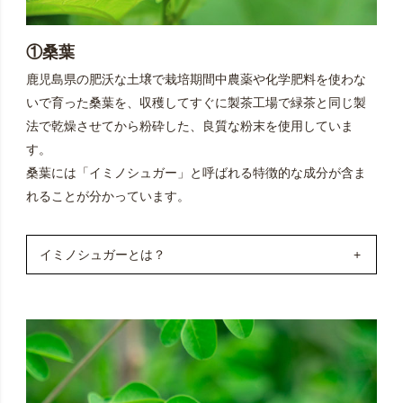
①桑葉
鹿児島県の肥沃な土壌で栽培期間中農薬や化学肥料を使わな
いで育った桑葉を、収穫してすぐに製茶工場で緑茶と同じ製
法で乾燥させてから粉砕した、良質な粉末を使用していま
す。
桑葉には「イミノシュガー」と呼ばれる特徴的な成分が含ま
れることが分かっています。
イミノシュガーとは？
桑葉に含まれる特有成分のイミノシュガーは、その構造
中にイミノ基を有する糖のアナログ（シュガーと称する
が厳密には糖ではない）成分です。他にも桑葉にはビタ
ミンやミネラル類に加え、葉緑素（クロロフィル）、食
物繊維などの有用成分が含まれます。桑は、中国で約