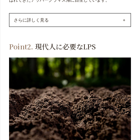
さらに詳しく見る
名峰マウントシャスタをはじめとする周囲の山々から豊
富な水が注ぎ込み、湖周辺や湖底には、ミネラル分を豊
Point2.
現代人に必要なLPS
富に含む有機物が10メートル程も堆積しているそうで
す。アッパークラマス湖の地域は、年間の晴天日が約300
日という、アメリカで最も日照率の高い地域の一つとさ
れ、豊富な太陽エネルギーと大自然環境、栄養土壌など
の要素が組み合わさり、独自の藍藻類であるブルーグリ
ーンアルジーが育まれます。他の藻類と比べてとても細
胞膜が薄いのも特徴です。人工的な養殖は不可能と考え
られており、天然自生しているものを採取されます。含
有栄養素の約半分はタンパク質で、必須アミノ酸9種類を
含む20種類のアミノ酸全てを含有し、残りはビタミン、
ミネラル類、酵素、糖質、脂肪酸、カロテノイド、クロ