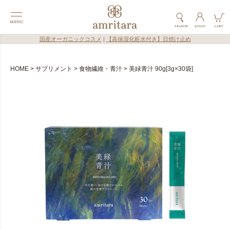
国産オーガニックコスメ
|
【高保湿化粧水付き】日焼け止め
HOME
サプリメント
食物繊維・青汁
美緑青汁 90g[3g×30袋]