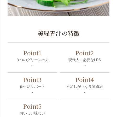
美緑青汁の特徴
Point1
Point2
３つのグリーンの力
現代人に必要なLPS
⌄
⌄
Point3
Point4
食生活サポート
不足しがちな食物繊維
⌄
⌄
Point5
おいしい味わい