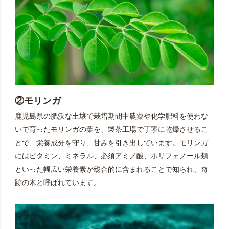
2000年前に著された書物である『神農本草経』に「神仙
茶」と記されており、また、日本で茶の習慣を広めた人
物としても知られる栄西禅師が、鎌倉時代に著した日本
最古の茶書と言われる『喫茶養生記』の中でも、桑葉茶
の飲み方が記されています。
②モリンガ
鹿児島県の肥沃な土壌で栽培期間中農薬や化学肥料を使わな
いで育ったモリンガの葉を、製茶工場で丁寧に乾燥させるこ
とで、栄養成分を守り、甘みを引き出しています。モリンガ
にはビタミン、ミネラル、必須アミノ酸、ポリフェノール類
といった幅広い栄養素が総合的に含まれることで知られ、奇
跡の木と呼ばれています。