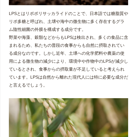
ロフィルなど幅広い栄養素で構成されています。原料
は、採取後に「バイオアクティブハイドレーション法」
LPSとはリポポリサッカライドのことで、日本語では糖脂質や
と呼ばれる低温噴霧乾燥により粉末化され、成分ができ
リポ多糖と呼ばれ、土壌や海中の微生物に多く存在するグラ
る限り保たれるよう繊細に処理されています。
ム陰性細菌の外膜を構成する成分です。
野菜や海藻、穀類などからもLPSは検出され、多くの食品に含
まれるため、私たちの普段の食事からも自然に摂取されてい
る成分なのです。しかし近年、土壌への化学肥料や農薬の使
用による微生物の減少により、環境中や作物中のLPSが減少し
ているとされ、食事からの摂取量が不足していると考えられ
ています。LPSは自然から離れた現代人には特に必要な成分だ
と言えるでしょう。