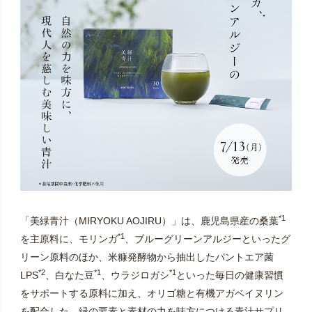
*1
「美緑青汁（MIRYOKU AOJIRU）」は、鹿児島県産の桑葉
*1
を主原料に、モリンガ
、ブルーグリーンアルジーといったグ
リーン原料のほか、米糠発酵物から抽出したパントエア菌
*2
*1
*1
LPS
、白なた豆
、ウラジロガシ
といった毎日の健康習慣
をサポートする原料に加え、オリゴ糖と有機アガベイヌリン
を配合した、緑の要素と素材の力を味方につける青汁サプリ