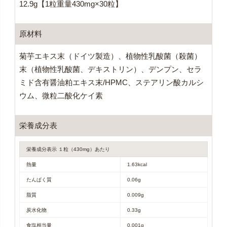
12.9g【1粒重量430mg×30粒】
原材料
菊芋エキス末（ドイツ製造）、植物性乳酸菌（殺菌）
末（植物性乳酸菌、デキストリン）、デンプン、セラ
ミド含有醤油粕エキス末/HPMC、ステアリン酸カルシ
ウム、微粒二酸化ケイ素
栄養成分表
栄養成分表示 １粒（430mg）あたり
熱量
1.63kcal
たんぱく質
0.06g
脂質
0.009g
炭水化物
0.33g
食塩相当量
0.001g