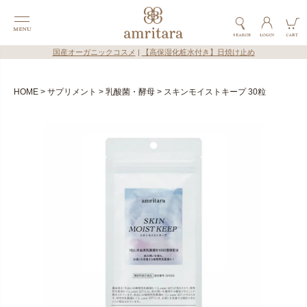
国産オーガニックコスメ
|
【高保湿化粧水付き】日焼け止め
HOME
サプリメント
乳酸菌・酵母
スキンモイストキープ 30粒