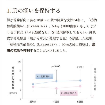
肌の潤いを保持する
肌が乾燥傾向にある18歳～29歳の健康な女性24名に、「植物
性乳酸菌K-1（L.casei 327）」50㎎（1000億個）もしくはプ
ラセボ食品（K-1乳酸菌なし）を6週間摂取してもらい、経表
皮水分蒸散量（肌から水分が蒸散する量）を調査した結果、
「植物性乳酸菌K-1（L.casei 327）」50㎎の経口摂取は、
皮
膚の乾燥を抑制する
ことが示されました。