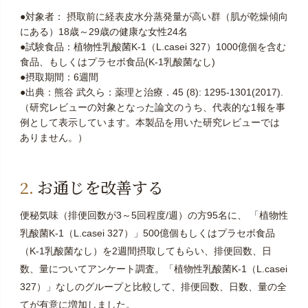
●対象者： 摂取前に経表皮水分蒸発量が高い群（肌が乾燥傾向
にある）18歳～29歳の健康な女性24名
●試験食品：植物性乳酸菌K-1（L.casei 327）1000億個を含む
食品、もしくはプラセボ食品(K-1乳酸菌なし)
●摂取期間：6週間
●出典：熊谷 武久ら：薬理と治療．45 (8): 1295-1301(2017).
（研究レビューの対象となった論文のうち、代表的な1報を事
例として表示しています。本製品を用いた研究レビューでは
ありません。）
お通じを改善する
便秘気味（排便回数が3～5回程度/週）の方95名に、 「植物性
乳酸菌K-1（L.casei 327）」500億個もしくはプラセボ食品
（K-1乳酸菌なし）を2週間摂取してもらい、排便回数、日
数、量についてアンケート調査。「植物性乳酸菌K-1（L.casei
327）」なしのグループと比較して、排便回数、日数、量の全
てが有意に増加しました。