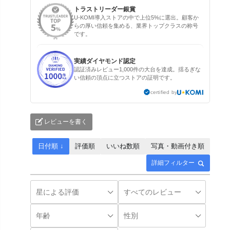
トラストリーダー銀賞
U-KOMI導入ストアの中で上位5%に選出。顧客か
らの厚い信頼を集める、業界トップクラスの称号
です。
実績ダイヤモンド認定
認証済みレビュー1,000件の大台を達成。揺るぎな
い信頼の頂点に立つストアの証明です。
certified by
レビューを書く
日付順 ↓
評価順
いいね数順
写真・動画付き順
詳細フィルター