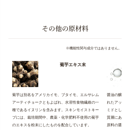
その他の原材料
※機能性関与成分ではありません。
菊芋エキス末
菊芋は別名をアメリカイモ、ブタイモ、エルサレム
醤油の醸造過
アーティチョークともよばれ、水溶性食物繊維の一
れたアップサ
種であるイヌリンを含みます。スキンモイストキー
ミドとして抽
プには、栽培期間中、農薬・化学肥料不使用の菊芋
質層にあるセ
のエキスを粉末にしたものを配合しています。
原料の醤油粕