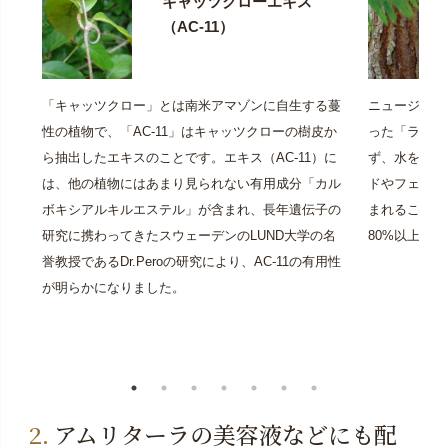
キャッツクローエキス
（AC-11）
「キャッツクロー」とは南米アマゾンに自生する蔓
ニュージーラ
性の植物で、「AC-11」はキャッツクローの樹皮か
った「ラジア
ら抽出したエキスのことです。エキス（AC-11）に
ず、水を使っ
は、他の植物にはあまり見られない有用成分「カル
ドやフェノー
ボキシアルキルエステル」が含まれ、長年遺伝子の
まれることで
研究に携わってきたスウェーデンのLUND大学の名
80%以上を
誉教授であるDr.Peroの研究により、AC-11の有用性
が明らかになりました。
アムリターラの美容液などにも配