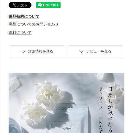
し込みください。
※解約のご連絡がない場合、5回目以降も継続してお届け
返品特約について
いたします。
商品についてのお問い合わせ
送料について
※お一人様最大3袋までお申し込みいただけますが、初回
限定の割引価格はお一人様一回限りとなっておりま
す。
詳細情報を見る
レビューを見る
※お支払いはクレジットカードのみとなっております。
万一「クレジットカードエラー」が生じた場合でも、
該当月の解約は承っておりませんので、未決済分のみ
指定口座へご入金いただいております。予めご了承く
ださい。
※システム上、定期便商品と通常商品を一緒にご購入い
ただくことや、一緒にお届けすることができません。
予めご了承ください。
※商品はポスト投函の「メール便」でのお届けになりま