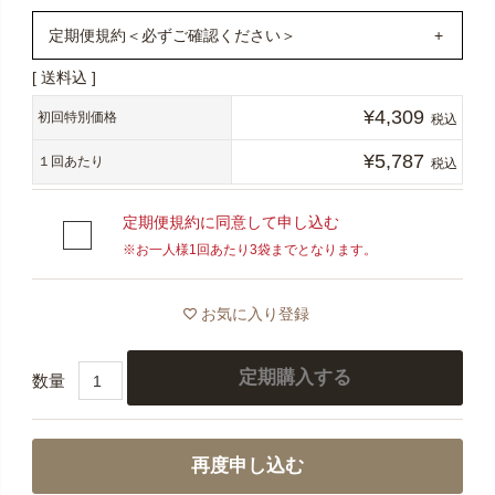
定期便規約＜必ずご確認ください＞
送料込
1年定期購入いただくと、通常購入より17,786円お得に！
¥
4,309
（初回1,847円＋2回目以降369円×11ヶ月）＋（送料最大
初回特別価格
税込
990円×12ヶ月）
¥
5,787
１回あたり
税込
定期便は、その都度ご注文いただかなくても、お客様か
定期便規約に同意して申し込む
ら中止のご連絡をいただくまで毎月定期的に商品をお届
※お一人様1回あたり3袋までとなります。
けするサービスです。
通常価格から最大30％OFF・全国送料無料でお届けいた
お気に入り登録
します。
＜必ずご確認ください＞
定期購入する
※4回目のお届けが完了するまで数量の変更・解約はでき
ませんので、定期便お申し込み前にまずは通常購入い
再度申し込む
ただき、お体に合うかなどお試しいただいた上でお申