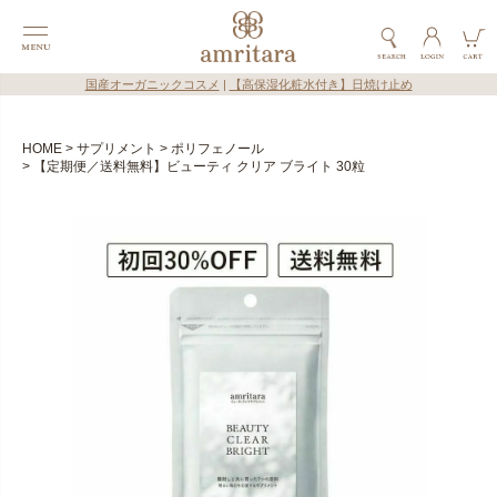
国産オーガニックコスメ
|
【高保湿化粧水付き】日焼け止め
HOME
サプリメント
ポリフェノール
【定期便／送料無料】ビューティ クリア ブライト 30粒