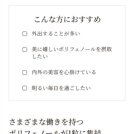
でにお申し出ください。
※１定期便について複数のお届け先を設定することはで
こんな方におすすめ
きません。
外出することが多い
※定期便お申し込み時に登録住所以外をお届け先にご設
定された場合は、マイページからは変更できないた
美に嬉しいポリフェノールを摂取
め、「お問い合わせフォーム」より、住所変更をご依
したい
頼ください。
※定期便の配送完了後に「定期便ご購入」に応じたポイ
内外の美容を心掛けている
ントをお付けしておりますが、システムの都合上、ポ
イントをご利用できるのは、定期便以外のご注文時と
明るい毎日を過ごしたい
なります。
さまざまな働きを持つ
ポリフェノールが1粒に集結