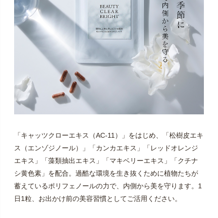
す。ポスト投函口が小さい場合、対面にてお渡しにな
りますので、ご不在時には「不在通知」より直接配送
会社へ再配達をご依頼ください。お申し込みステップ
でご指定いただく「お届け日」は、当社からの「出荷
日の目安」となりご到着日ではございません。お届け
目安は1～３日ですが多少前後する場合もございます。
「出荷日」が休日にあたる場合や、連休等で込み合う
時期等に、余裕を持って早めに出荷する場合もござい
ます。また交通事情により多少遅れる場合がございま
す。システムの都合上、お申し込み時に表示される
「キャッツクローエキス（AC-11）」をはじめ、「松樹皮エキ
「時間指定枠」は、定期便ではご利用いただけませ
ス（エンゾジノール）」「カンカエキス」「レッドオレンジ
ん。予めご了承ください。
エキス」「藻類抽出エキス」「マキベリーエキス」「クチナ
※5回目以降のお休み（スキップ）・解約・出荷日・数量
シ黄色素」を配合。過酷な環境を生き抜くために植物たちが
の変更に関するご相談は、マイページ・お電話・お問
蓄えているポリフェノールの力で、内側から美を守ります。1
い合わせフォームにて承ります。直近のご配送分をお
日1粒、お出かけ前の美容習慣としてご活用ください。
受け取り後、次回「お届け日（出荷日）」の2週間前ま