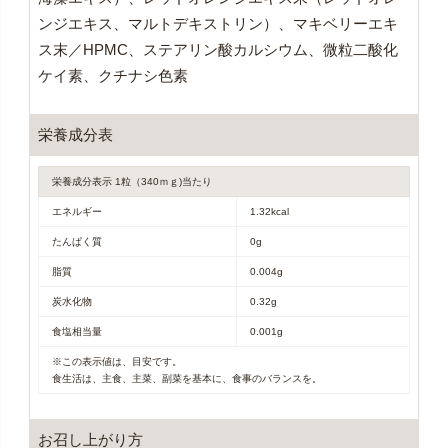
ンジエキス、マルトデキストリン）、マキベリーエキ
ス末／HPMC、ステアリン酸カルシウム、微粒二酸化
ケイ素、クチナシ色素
栄養成分表
栄養成分表示 1粒（340ｍｇ)当たり
エネルギー
1.32kcal
たんぱく質
0g
脂質
0.004g
炭水化物
0.32g
食塩相当量
0.001g
※この表示値は、目安です。
食生活は、主食、主菜、副菜を基本に、食事のバランスを。
お召し上がり方