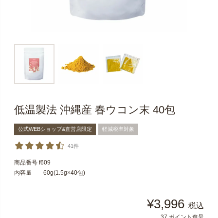
低温製法 沖縄産 春ウコン末 40包
公式WEBショップ&直営店限定
軽減税率対象
41件
商品番号
f609
内容量 60g(1.5g×40包)
¥
3,996
税込
37
ポイント進呈