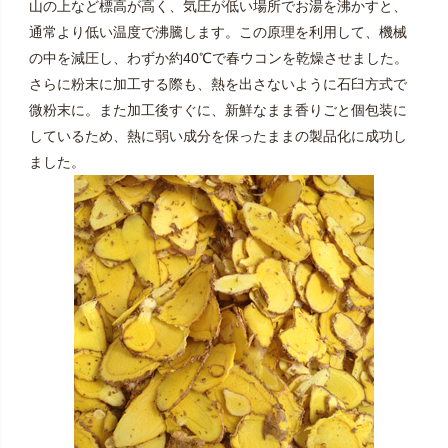
山の上など標高が高く、気圧が低い場所でお湯を沸かすと、
通常より低い温度で沸騰します。この原理を利用して、機械
の中を減圧し、わずか約40℃で春ウコンを乾燥させました。
さらに粉末に加工する際も、熱を出さないように石臼方式で
微粉末に。また加工後すぐに、新鮮なまま香りごと個包装に
しているため、熱に弱い成分を保ったままの製品化に成功し
ました。