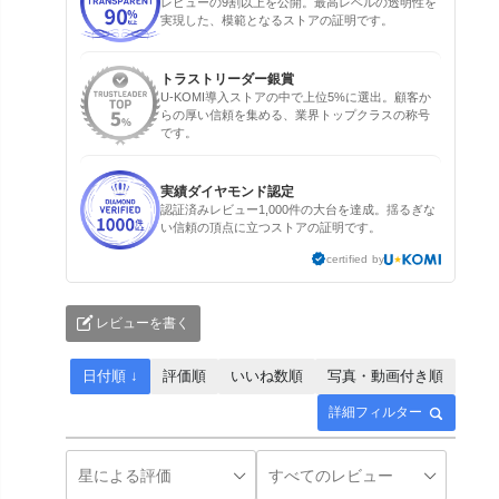
レビューの9割以上を公開。最高レベルの透明性を
実現した、模範となるストアの証明です。
トラストリーダー銀賞
U-KOMI導入ストアの中で上位5%に選出。顧客か
らの厚い信頼を集める、業界トップクラスの称号
です。
実績ダイヤモンド認定
認証済みレビュー1,000件の大台を達成。揺るぎな
い信頼の頂点に立つストアの証明です。
certified by
レビューを書く
日付順 ↓
評価順
いいね数順
写真・動画付き順
詳細フィルター