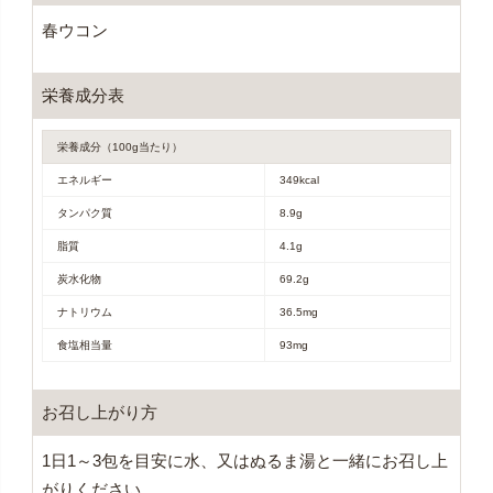
春ウコン
栄養成分表
栄養成分（100g当たり）
エネルギー
349kcal
タンパク質
8.9g
脂質
4.1g
炭水化物
69.2g
ナトリウム
36.5mg
食塩相当量
93mg
お召し上がり方
1日1～3包を目安に水、又はぬるま湯と一緒にお召し上
がりください。