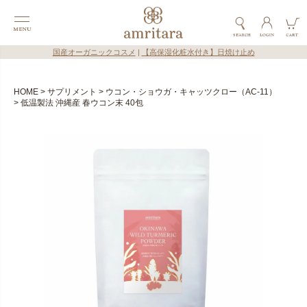
国産オーガニックコスメ
|
【高保湿化粧水付き】日焼け止め
HOME
サプリメント
ウコン・ショウガ・キャッツクロー（AC-11）
低温製法 沖縄産 春ウコン末 40包