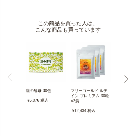
この商品を買った人は、
こんな商品も買っています
瀧の酵母 30包
マリーゴールド ルテ
エンパワーエ
イン プレミアム 30粒
粒×3袋
¥5,076
税込
×3袋
¥17,728
税
¥12,434
税込