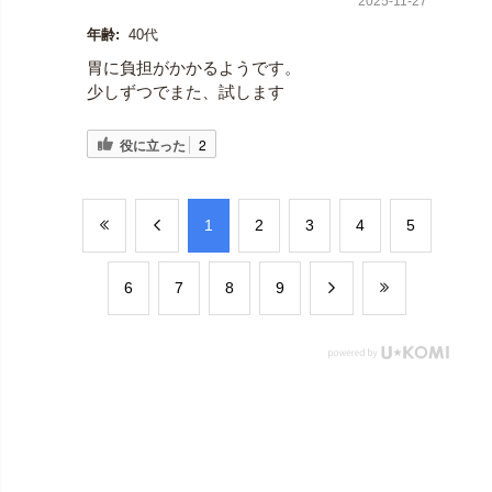
2025-11-27
年齢:
40代
胃に負担がかかるようです。
少しずつでまた、試します
役に立った
2
​1
​2
​3
​4
​5
​6
​7
​8
​9