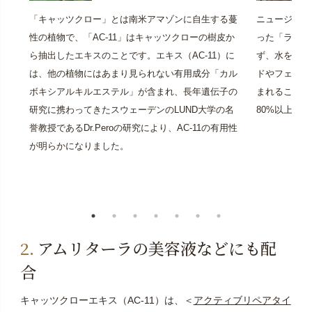
「キャッツクロー」とは南米アマゾンに自生する蔓
ニュージーラ
性の植物で、「AC-11」はキャッツクローの樹皮か
った「ラジア
ら抽出したエキスのことです。エキス（AC-11）に
ず、水を使っ
は、他の植物にはあまり見られない有用成分「カル
ドやフェノー
ボキシアルキルエステル」が含まれ、長年遺伝子の
まれることで
研究に携わってきたスウェーデンのLUND大学の名
80%以上を
誉教授であるDr.Peroの研究により、AC-11の有用性
が明らかになりました。
アムリターラの美容液などにも配
合
キャッツクローエキス（AC-11）は、＜
アクティブリペアタイ