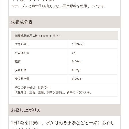
※デンプンは遺伝子組換えでない国産原料を使用しています。
栄養成分表
栄養成分表示 1粒（340ｍｇ)当たり
エネルギー
1.32kcal
たんぱく質
0g
脂質
0.004g
炭水化物
0.32g
食塩相当量
0.001g
※この表示値は、目安です。
食生活は、主食、主菜、副菜を基本に、食事のバランスを。
お召し上がり方
1日1粒を目安に、水又はぬるま湯などと一緒にお召し