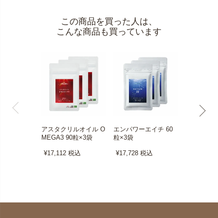
この商品を買った人は、
こんな商品も買っています
アスタクリルオイル O
エンパワーエイチ 60
フェム リズ
MEGA3 90粒×3袋
粒×3袋
袋
¥17,112
税込
¥17,728
税込
¥17,728
税