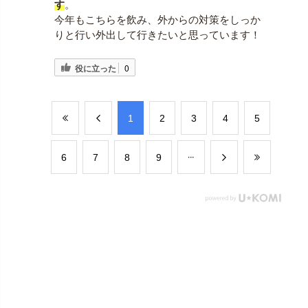
す
。
今年もこちらを飲み、外からの対策をしっか
りと行い外出して行きたいと思っています！
役に立った
0
​1
​2
​3
​4
​5
​6
​7
​8
​9