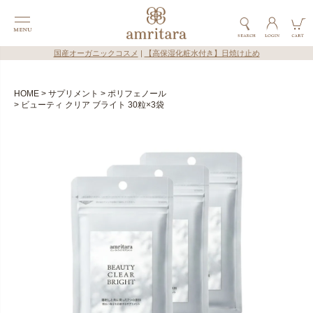
国産オーガニックコスメ
|
【高保湿化粧水付き】日焼け止め
HOME
サプリメント
ポリフェノール
ビューティ クリア ブライト 30粒×3袋