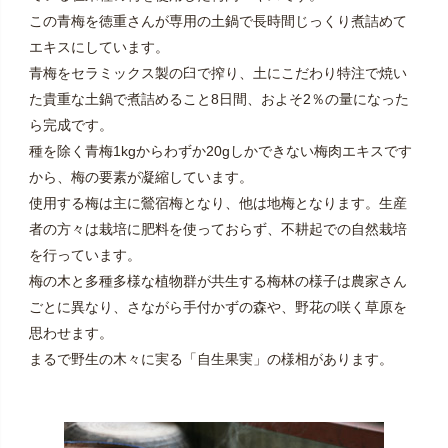
この青梅を徳重さんが専用の土鍋で長時間じっくり煮詰めて
エキスにしています。
青梅をセラミックス製の臼で搾り、土にこだわり特注で焼い
た貴重な土鍋で煮詰めること8日間、およそ2％の量になった
ら完成です。
種を除く青梅1kgからわずか20gしかできない梅肉エキスです
から、梅の要素が凝縮しています。
使用する梅は主に鶯宿梅となり、他は地梅となります。生産
者の方々は栽培に肥料を使っておらず、不耕起での自然栽培
を行っています。
梅の木と多種多様な植物群が共生する梅林の様子は農家さん
ごとに異なり、さながら手付かずの森や、野花の咲く草原を
思わせます。
まるで野生の木々に実る「自生果実」の様相があります。