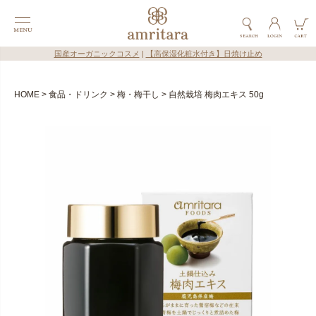
国産オーガニックコスメ
|
【高保湿化粧水付き】日焼け止め
HOME
食品・ドリンク
梅・梅干し
自然栽培 梅肉エキス 50g