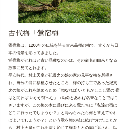
古代梅「鶯宿梅」
鶯宿梅は、1200年の伝統を誇る古来品種の梅で、古くから日
本の情景を彩ってきました。
鴬宿梅がどれほど古い品種なのかは、その命名の由来となる
故事に見てとれます。
平安時代、村上天皇が紀貫之の娘の家の見事な梅を所望さ
れ、自分の庭に移植させたところ、梅の持ち主であった紀貫
之の娘がこれを諫めるため「勅なれば いともかしこし鶯の 宿
はと問わば いかが答へむ」（勅命とあれば名誉なことではご
ざいますが、この梅の木に遊びに来る鶯たちに「私達の宿は
どこに行ったでしょうか？」と尋ねられたら何と答えてやれ
ばよいでしょうか？）という歌を梅の枝に結びつけたことか
ら、村上天皇がこれを深く恥じて梅をもとの庭に返され、以