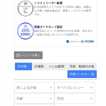
トラストリーダー銀賞
U-KOMI導入ストアの中で上位5%に選出。顧客か
らの厚い信頼を集める、業界トップクラスの称号
です。
実績ダイヤモンド認定
認証済みレビュー1,000件の大台を達成。揺るぎな
い信頼の頂点に立つストアの証明です。
certified by
レビューを書く
日付順 ↓
評価順
いいね数順
写真・動画付き順
詳細フィルター