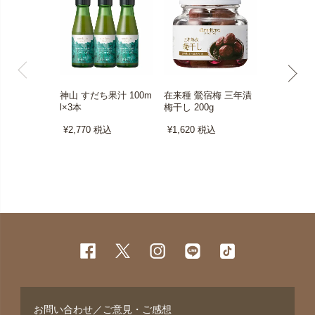
神山 すだち果汁 100m
在来種 鶯宿梅 三年漬
三年熟成 梅酢
l×3本
梅干し 200g
¥540
税込
¥2,770
税込
¥1,620
税込
お問い合わせ／ご意見・ご感想