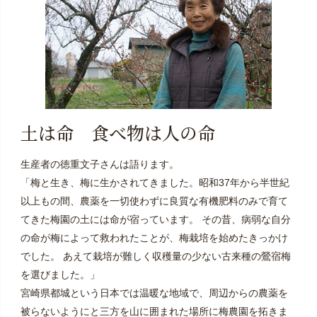
土は命 食べ物は人の命
生産者の徳重文子さんは語ります。
「梅と生き、梅に生かされてきました。昭和37年から半世紀
以上もの間、農薬を一切使わずに良質な有機肥料のみで育て
てきた梅園の土には命が宿っています。 その昔、病弱な自分
の命が梅によって救われたことが、梅栽培を始めたきっかけ
でした。 あえて栽培が難しく収穫量の少ない古来種の鶯宿梅
を選びました。」
宮崎県都城という日本では温暖な地域で、周辺からの農薬を
被らないようにと三方を山に囲まれた場所に梅農園を拓きま