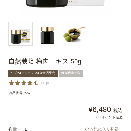
自然栽培 梅肉エキス 50g
公式WEBショップ&直営店限定
軽減税率対象
171件
商品番号
f584
¥
6,480
税込
60
ポイント進呈
お気に入り登録