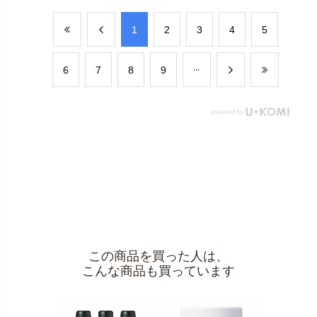
​1
​2
​3
​4
​5
​6
​7
​8
​9
この商品を買った人は、
こんな商品も買っています