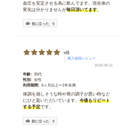
血圧を安定させる為に飲んでます。現在体の
変化は分かりませんが
毎日頂いてます
。
役に立った
0
s様
2026-06-11
年齢:
30代
性別:
女性
利用期間:
6ヶ月以上〜1年未満
体調を崩しそうな時や胃の調子が悪い時など
にひと匙いただいています。
今後もリピート
する予定
です。
役に立った
0