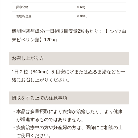
炭水化物
0.69g
食塩相当量
0.001g
機能性関与成分/一日摂取目安量2粒あたり：【ヒハツ由
来ピペリン類】120μg
お召し上がり方
1日２粒（840mg）を目安に水またはぬるま湯などと一
緒にお召し上がりください。
摂取をする上での注意事項
・本品は多量摂取により疾病が治癒したり、より健康
が増進するものではありません。
・疾病治療中の方や妊産婦の方は、医師にご相談の上
ご使用ください。