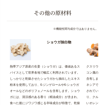
その他の原材料
※機能性関与成分ではありません。
ショウガ抽出物
熱帯アジア原産の生姜（ショウガ）は、価値あるス
クスリウコン
パイスとして世界各地で幅広く利用されています。
コン属の植物
しっかりと乾燥させたショウガから抽出したエキス
含有します。
粉末を使用しており、6-ジンゲロールや6-ショウガ
ネシアでは、
オールなどのポリフェノールを含有します。ショウ
されています
ガには、清涼感のある香り（精油成分）が含まれ、
り、クルクミ
食べた後にジワジワ感じる辛味成分が特徴で、乾燥
いオレンジ色