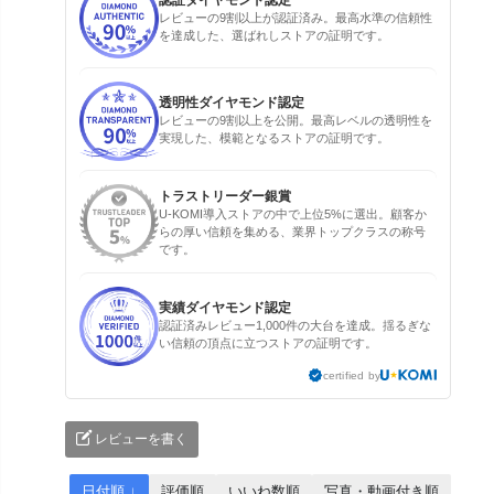
認証ダイヤモンド認定
レビューの9割以上が認証済み。最高水準の信頼性
を達成した、選ばれしストアの証明です。
透明性ダイヤモンド認定
レビューの9割以上を公開。最高レベルの透明性を
実現した、模範となるストアの証明です。
トラストリーダー銀賞
U-KOMI導入ストアの中で上位5%に選出。顧客か
らの厚い信頼を集める、業界トップクラスの称号
です。
実績ダイヤモンド認定
認証済みレビュー1,000件の大台を達成。揺るぎな
い信頼の頂点に立つストアの証明です。
certified by
レビューを書く
日付順 ↓
評価順
いいね数順
写真・動画付き順