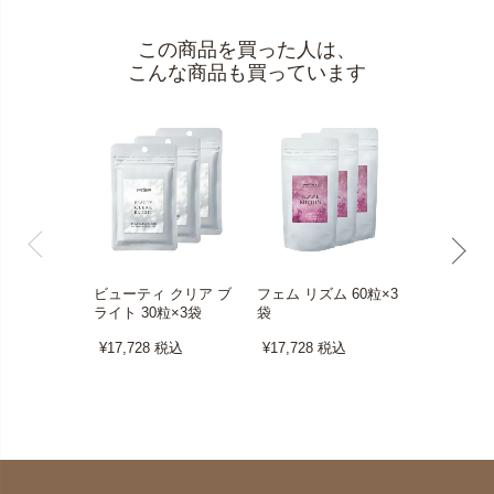
この商品を買った人は、
こんな商品も買っています
ビューティ クリア ブ
フェム リズム 60粒×3
マリーゴー
ライト 30粒×3袋
袋
イン プレミ
×3袋
¥17,728
税込
¥17,728
税込
¥12,434
税