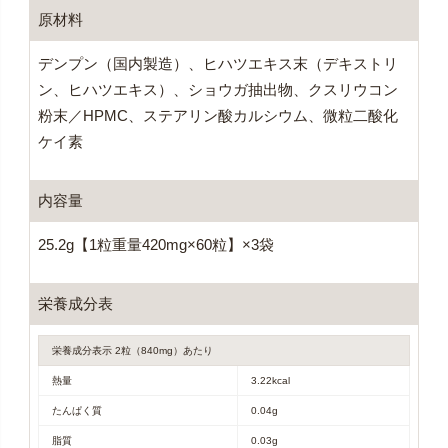
原材料
デンプン（国内製造）、ヒハツエキス末（デキストリ
ン、ヒハツエキス）、ショウガ抽出物、クスリウコン
粉末／HPMC、ステアリン酸カルシウム、微粒二酸化
ケイ素
内容量
25.2g【1粒重量420mg×60粒】×3袋
栄養成分表
栄養成分表示 2粒（840mg）あたり
熱量
3.22kcal
たんぱく質
0.04g
脂質
0.03g