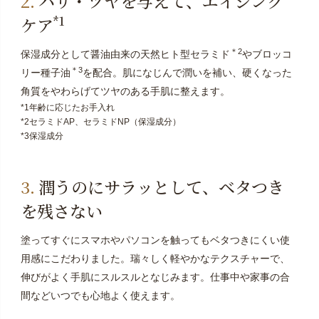
ハリ・ツヤを与えて、エイジング
*1
ケア
＊2
保湿成分として醤油由来の天然ヒト型セラミド
やブロッコ
＊3
リー種子油
を配合。肌になじんで潤いを補い、硬くなった
角質をやわらげてツヤのある手肌に整えます。
*1年齢に応じたお手入れ
*2セラミドAP、セラミドNP（保湿成分）
*3保湿成分
潤うのにサラッとして、ベタつき
を残さない
塗ってすぐにスマホやパソコンを触ってもベタつきにくい使
用感にこだわりました。瑞々しく軽やかなテクスチャーで、
伸びがよく手肌にスルスルとなじみます。仕事中や家事の合
間などいつでも心地よく使えます。