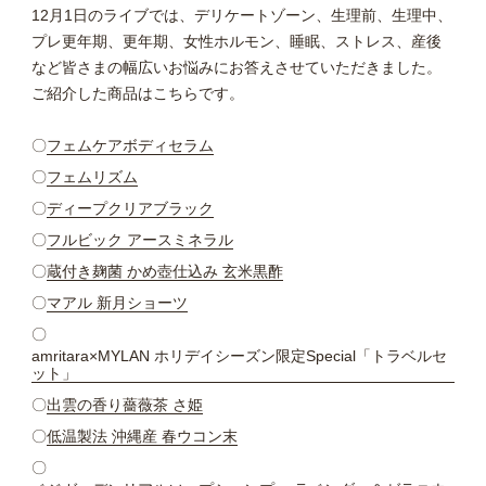
12月1日のライブでは、デリケートゾーン、生理前、生理中、
プレ更年期、更年期、女性ホルモン、睡眠、ストレス、産後
など皆さまの幅広いお悩みにお答えさせていただきました。
ご紹介した商品はこちらです。
〇
フェムケアボディセラム
〇
フェムリズム
〇
ディープクリアブラック
〇
フルビック アースミネラル
〇
蔵付き麹菌 かめ壺仕込み 玄米黒酢
〇
マアル 新月ショーツ
〇
amritara×MYLAN ホリデイシーズン限定Special「トラベルセ
ット」
〇
出雲の香り薔薇茶 さ姫
〇
低温製法 沖縄産 春ウコン末
〇