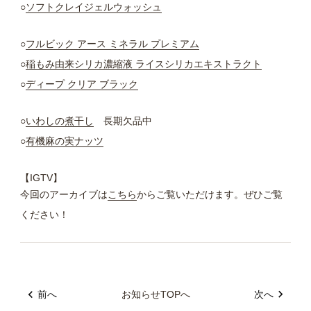
○
ソフトクレイジェルウォッシュ
○
フルビック アース ミネラル プレミアム
○
稲もみ由来シリカ濃縮液 ライスシリカエキストラクト
○
ディープ クリア ブラック
○
いわしの煮干し
長期欠品中
○
有機麻の実ナッツ
【IGTV】
今回のアーカイブは
こちら
からご覧いただけます。ぜひご覧
ください！
前へ
お知らせTOPへ
次へ