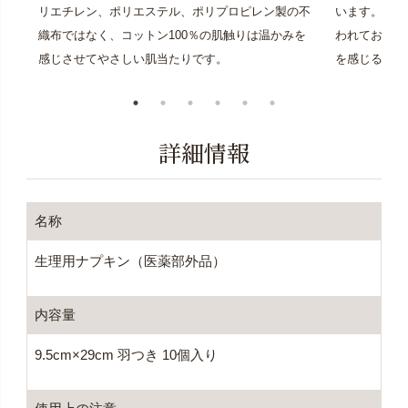
リエチレン、ポリエステル、ポリプロピレン製の不
います。高分
織布ではなく、コットン100％の肌触りは温かみを
われており、
感じさせてやさしい肌当たりです。
を感じる方も
詳細情報
名称
生理用ナプキン（医薬部外品）
内容量
9.5cm×29cm 羽つき 10個入り