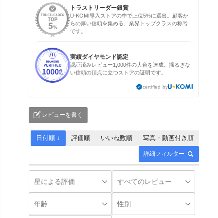
トラストリーダー銀賞
U-KOMI導入ストアの中で上位5%に選出。顧客か
らの厚い信頼を集める、業界トップクラスの称号
です。
実績ダイヤモンド認定
認証済みレビュー1,000件の大台を達成。揺るぎな
い信頼の頂点に立つストアの証明です。
certified by
レビューを書く
日付順 ↓
評価順
いいね数順
写真・動画付き順
詳細フィルター