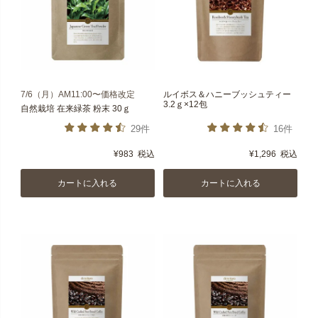
7/6（月）AM11:00〜価格改定
ルイボス＆ハニーブッシュティー
3.2ｇ×12包
自然栽培 在来緑茶 粉末 30ｇ
29件
16件
¥
983
税込
¥
1,296
税込
カートに入れる
カートに入れる