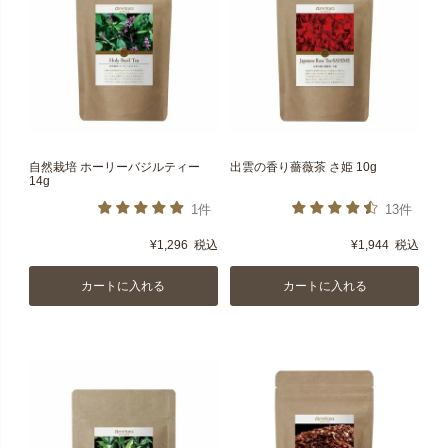
自然栽培 ホーリーバジルティー
出雲の香り薔薇茶 さ姫 10g
14g
1件
13件
¥
1,296
税込
¥
1,944
税込
カートに入れる
カートに入れる