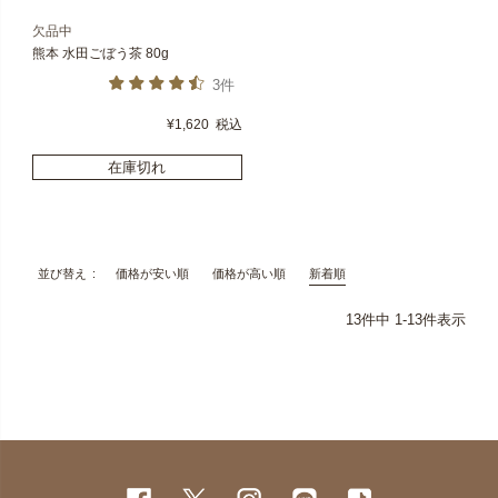
欠品中
熊本 水田ごぼう茶 80g
3件
¥
1,620
税込
在庫切れ
価格が安い順
価格が高い順
新着順
並び替え
13
件中
1
-
13
件表示