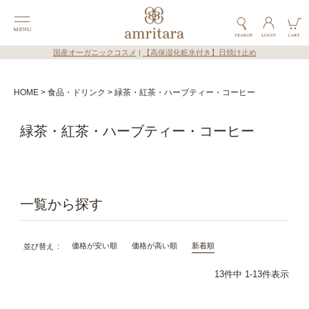
国産オーガニックコスメ
|
【高保湿化粧水付き】日焼け止め
HOME
食品・ドリンク
緑茶・紅茶・ハーブティー・コーヒー
緑茶・紅茶・ハーブティー・コーヒー
価格が安い順
価格が高い順
新着順
並び替え
13
件中
1
-
13
件表示