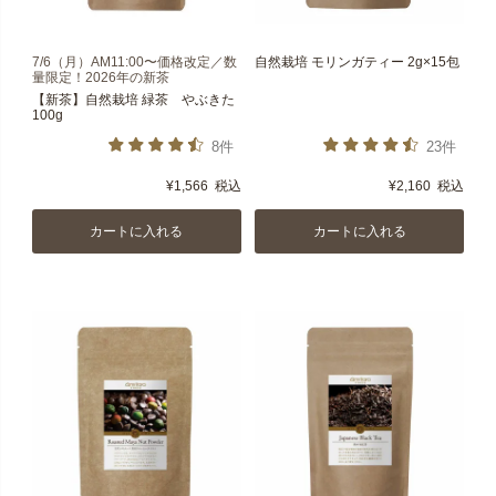
7/6（月）AM11:00〜価格改定／数
自然栽培 モリンガティー 2g×15包
量限定！2026年の新茶
【新茶】自然栽培 緑茶 やぶきた
100g
8件
23件
¥
1,566
税込
¥
2,160
税込
カートに入れる
カートに入れる