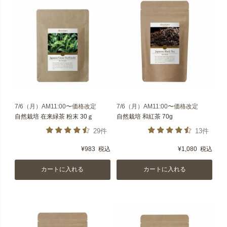
7/6（月）AM11:00〜価格改定
7/6（月）AM11:00〜価格改定
自然栽培 在来緑茶 粉末 30ｇ
自然栽培 和紅茶 70g
29件
13件
¥
983
税込
¥
1,080
税込
カートに入れる
カートに入れる