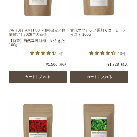
7/6（月）AM11:00〜価格改定／数
古代マヤナッツ 黒煎りコーヒーテ
量限定！2026年の新茶
イスト 100g
【新茶】自然栽培 緑茶 やぶきた
100g
8件
10件
¥
1,566
税込
¥
1,728
税込
カートに入れる
カートに入れる