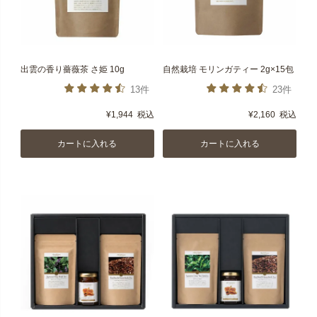
出雲の香り薔薇茶 さ姫 10g
自然栽培 モリンガティー 2g×15包
13件
23件
¥
1,944
税込
¥
2,160
税込
カートに入れる
カートに入れる