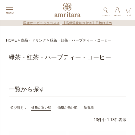
国産オーガニックコスメ
|
【高保湿化粧水付き】日焼け止め
HOME
食品・ドリンク
緑茶・紅茶・ハーブティー・コーヒー
緑茶・紅茶・ハーブティー・コーヒー
価格が安い順
価格が高い順
新着順
並び替え
13
件中
1
-
13
件表示