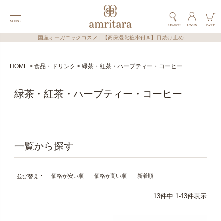
国産オーガニックコスメ
|
【高保湿化粧水付き】日焼け止め
HOME
食品・ドリンク
緑茶・紅茶・ハーブティー・コーヒー
緑茶・紅茶・ハーブティー・コーヒー
価格が安い順
価格が高い順
新着順
並び替え
13
件中
1
-
13
件表示