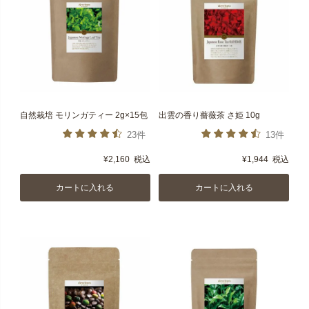
自然栽培 モリンガティー 2g×15包
出雲の香り薔薇茶 さ姫 10g
23件
13件
¥
2,160
税込
¥
1,944
税込
カートに入れる
カートに入れる