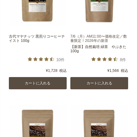
古代マヤナッツ 黒煎りコーヒーテ
7/6（月）AM11:00〜価格改定／数
イスト 100g
量限定！2026年の新茶
【新茶】自然栽培 緑茶 やぶきた
100g
10件
8件
¥
1,728
税込
¥
1,566
税込
カートに入れる
カートに入れる