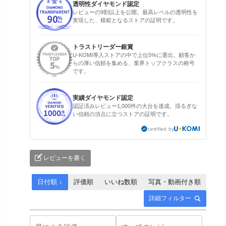
透明性ダイヤモンド認定
レビューの9割以上を公開。最高レベルの透明性を
実現した、模範となるストアの証明です。
トラストリーダー銀賞
U-KOMI導入ストアの中で上位5%に選出。顧客か
らの厚い信頼を集める、業界トップクラスの称号
です。
実績ダイヤモンド認定
認証済みレビュー1,000件の大台を達成。揺るぎな
い信頼の頂点に立つストアの証明です。
certified by
レビューを書く
日付順 ↓
評価順
いいね数順
写真・動画付き順
詳細フィルター